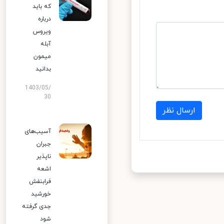
که باید
درباره
ویروس
آبله
میمون
بدانید
1403/05/
30
ارسال نظر
آسیب‌های
جبران
ناپذیر
اشعه
فرابنفش
خورشید
جدی گرفته
شود