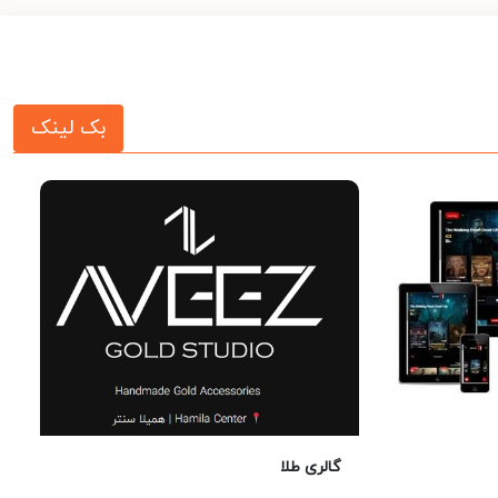
بک لینک
گالری طلا