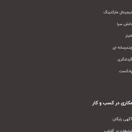
یتال مارکتینگ
نش سرا
ار
رسانه ای
دشگری
دکست
ری در کسب و کار
ی رایگان
یغات در آفتاب