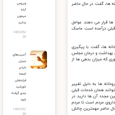
ع ماسک ۱۳۰۰ تومانی در داروخانه ها، گفت: در حال حاضر
ویروس
آبله
میمون
 قرار می دهند. عوامل
بدانید
بلی درآمده است. ماسک
1403/05/
30
ه ها، گفت: با پیگیری
 بهداشت و درمان مجلس
آسیب‌های
 که میزان بدهی ها از
جبران
ناپذیر
اشعه
فرابنفش
انه ها به دلیل تغییر
خورشید
وانند همان خدمات قبلی
جدی گرفته
ن مجدد آن ها دارید. در
شود
روی مردم است تا مردم
حال حاضر مهمترین چالش
1403/05/
06