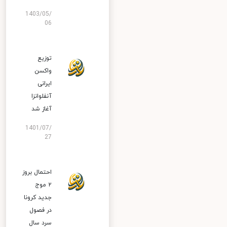
1403/05/
06
توزیع
واکسن
ایرانی
آنفلوانزا
آغاز شد
1401/07/
27
احتمال بروز
۲ موج
جدید کرونا
در فصول
سرد سال