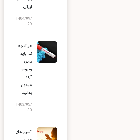
ایرانی
1404/09/
29
هر آنچه
که باید
درباره
ویروس
آبله
میمون
بدانید
1403/05/
30
آسیب‌های
جبران