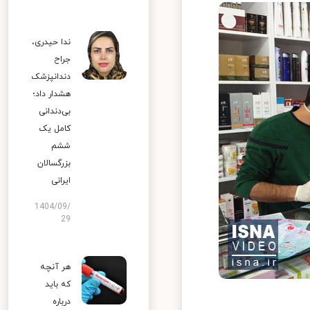
ندا حیدری،
جراح
دندانپزشک
هشدار داد؛
بی‌دندانی
کامل یک
ششم
بزرگسالان
ایرانی
1404/09/
29
هر آنچه
که باید
درباره