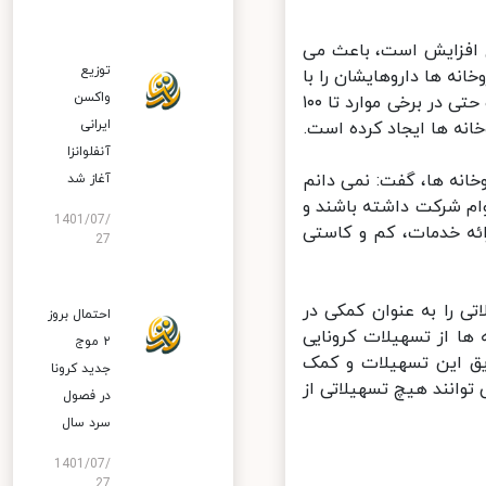
ل افزایش است، باعث می
توزیع
نه ها داروهایشان را با
واکسن
قیمت نازل می فروشند، اما برای تامین مجدد آن ها باید با قیمت گران تر و حتی در برخی موارد تا ۱۰۰
ایرانی
نه ها ایجاد کرده است.
آنفلوانزا
خانه ها، گفت: نمی دانم
آغاز شد
ام شرکت داشته باشند و
1401/07/
ائه خدمات، کم و کاستی
27
ی را به عنوان کمکی در
احتمال بروز
ها از تسهیلات کرونایی
۲ موج
 این تسهیلات و کمک
جدید کرونا
وانند هیچ تسهیلاتی از
در فصول
سرد سال
1401/07/
27