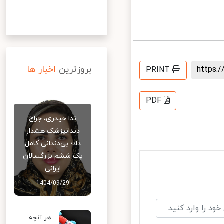
بروزترین
اخبار ها
https
PRINT
PDF
ندا حیدری، جراح
دندانپزشک هشدار
داد؛ بی‌دندانی کامل
یک ششم بزرگسالان
ایرانی
1404/09/29
هر آنچه