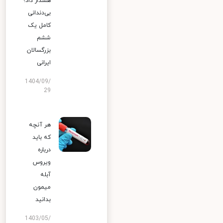
هشدار داد؛
بی‌دندانی
کامل یک
ششم
بزرگسالان
ایرانی
1404/09/
29
هر آنچه
که باید
درباره
ویروس
آبله
میمون
بدانید
1403/05/