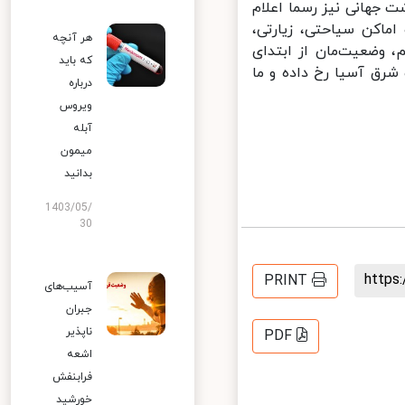
جهانی نیز رسما اعلام
ماکن سیاحتی، زیارتی،
هر آنچه
 وضعیت‌مان از ابتدای
که باید
رق آسیا رخ داده و ما
درباره
ویروس
آبله
میمون
بدانید
1403/05/
30
http
PRINT
آسیب‌های
جبران
ناپذیر
PDF
اشعه
فرابنفش
خورشید