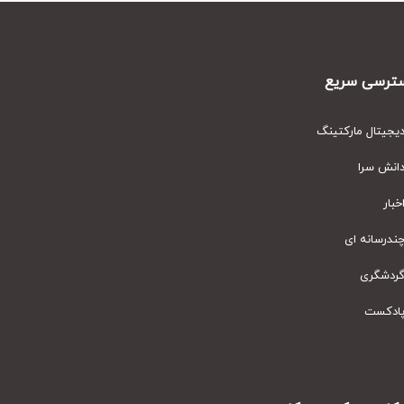
رسی سریع
یتال مارکتینگ
نش سرا
ار
رسانه ای
دشگری
دکست