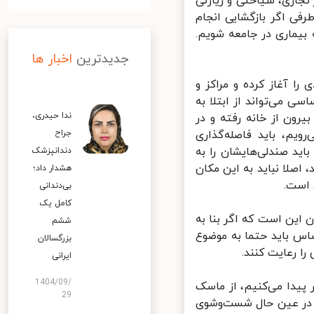
جاری، سیاحتی و زیارتی
ی اگر بازگشایی‌ انجام
یماری در جامعه شویم.
جدیدترین
اخبار ها
ا آغاز کرده و مراکز و
 می‌تواند از ابتلا به
ندا حیدری،
ون از خانه رفته و در
یم، باید فاصله‌گذاری
جراح
ید صندلی‌هایشان را به
دندانپزشک
صلا نباید به این مکان
هشدار داد؛
است.
بی‌دندانی
کامل یک
این است که اگر بنا به
ششم
س باید حتما به موضوع
بزرگسالان
 رعایت کنند.
ایرانی
1404/09/
یدا می‌کنیم، از ماسک
29
طع زنجیره انتقال بیماری کووید-19 می‌شود. در عین حال شست‌وشوی