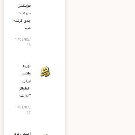
فرابنفش
خورشید
جدی گرفته
شود
1403/05/
06
توزیع
واکسن
ایرانی
آنفلوانزا
آغاز شد
1401/07/
27
احتمال بروز