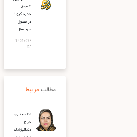
۲ موج
جدید کرونا
در فصول
سرد سال
1401/07/
27
مطالب
مرتبط
ندا حیدری،
جراح
دندانپزشک