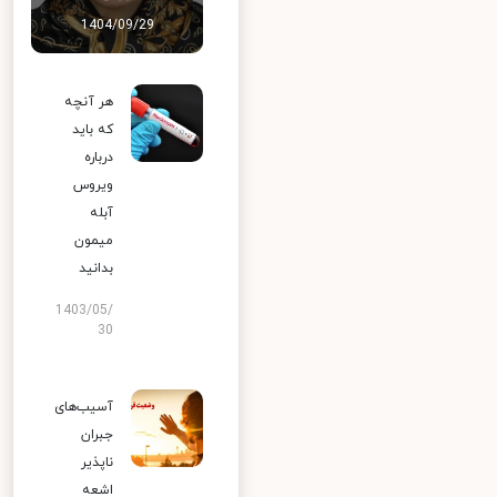
1404/09/29
هر آنچه
که باید
درباره
ویروس
آبله
میمون
بدانید
1403/05/
30
آسیب‌های
جبران
ناپذیر
اشعه