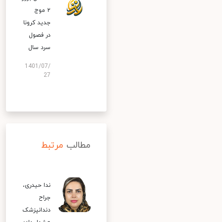
۲ موج
جدید کرونا
در فصول
سرد سال
1401/07/
27
مطالب
مرتبط
ندا حیدری،
جراح
دندانپزشک