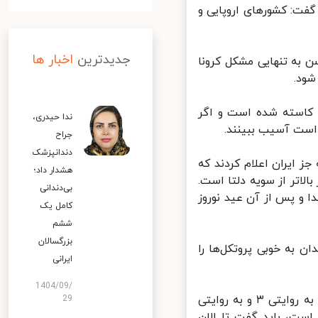
فت: کشورهای اروپایی و
جدیدترین
اخبار ها
به تنهایی مشکل کرونا
ود.
 کاسته شده است و اگر
ندا حیدری،
ست آسیب ببینند.
جراح
دندانپزشک
رون کرونا در جهان، اظهار کرد: ۸۵ کشور به جز ایران اعلام کردند که
هشدار داد؛
تر از سویه دلتا است.
بی‌دندانی
و پس از آن عید نوروز
کامل یک
ششم
بزرگسالان
 به خوبی پروتکل‌ها را
ایرانی
1404/09/
حیدری بیان کرد: اطلاعات در مورد امیکرون جدید است و قدرت سرایت آن به روایتی ۳ و به روایتی
29
 است، باید گفت تا الان