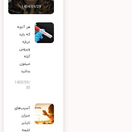
1404/09/29
هر آنچه
که باید
درباره
ویروس
آبله
میمون
بدانید
1403/05/
30
آسیب‌های
جبران
ناپذیر
اشعه