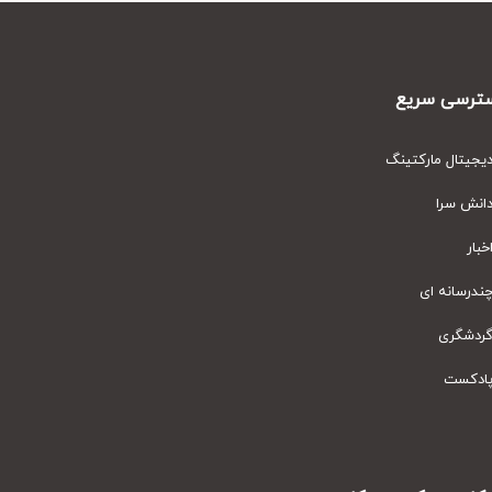
رسی سریع
یتال مارکتینگ
نش سرا
ار
رسانه ای
دشگری
دکست