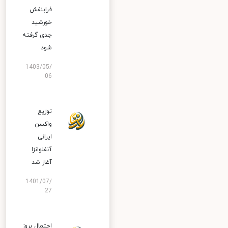
فرابنفش
خورشید
جدی گرفته
شود
1403/05/
06
توزیع
واکسن
ایرانی
آنفلوانزا
آغاز شد
1401/07/
27
احتمال بروز