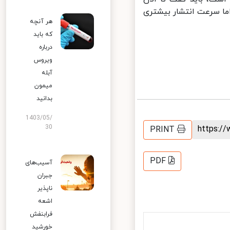
ا سرعت انتشار بیشتری
هر آنچه
که باید
درباره
ویروس
آبله
میمون
بدانید
1403/05/
30
https:
PRINT
PDF
آسیب‌های
جبران
ناپذیر
اشعه
فرابنفش
خورشید