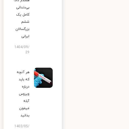
هشدار داد؛
بی‌دندانی
کامل یک
ششم
بزرگسالان
ایرانی
1404/09/
29
هر آنچه
که باید
درباره
ویروس
آبله
میمون
بدانید
1403/05/