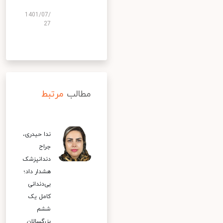
1401/07/
27
مطالب
مرتبط
ندا حیدری،
جراح
دندانپزشک
هشدار داد؛
بی‌دندانی
کامل یک
ششم
بزرگسالان