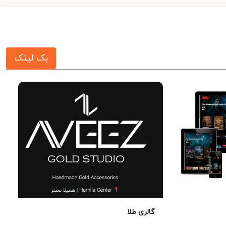
بک لینک
گالری طلا