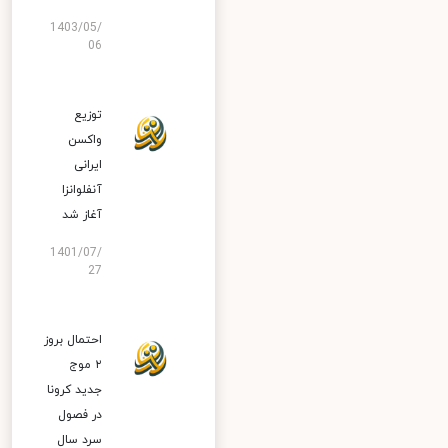
1403/05/
06
توزیع
واکسن
ایرانی
آنفلوانزا
آغاز شد
1401/07/
27
احتمال بروز
۲ موج
جدید کرونا
در فصول
سرد سال