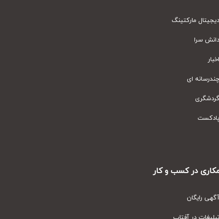
یتال مارکتینگ
نش سرا
ار
رسانه ای
دشگری
دکست
ری در کسب و کار
ی رایگان
یغات در آفتاب