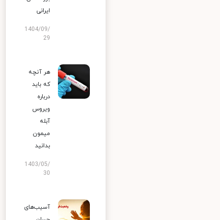
ایرانی
1404/09/
29
هر آنچه
که باید
درباره
ویروس
آبله
میمون
بدانید
1403/05/
30
آسیب‌های
جبران