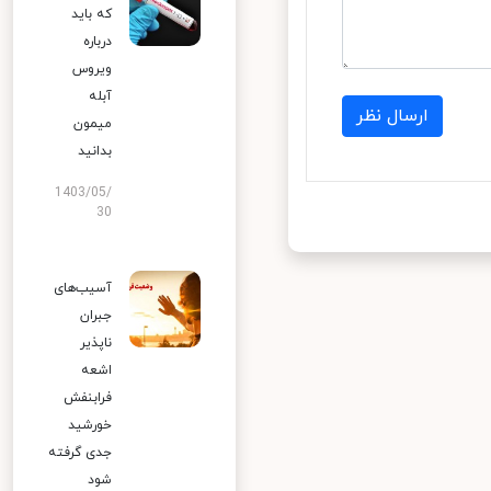
که باید
درباره
ویروس
آبله
ارسال نظر
میمون
بدانید
1403/05/
30
آسیب‌های
جبران
ناپذیر
اشعه
فرابنفش
خورشید
جدی گرفته
شود