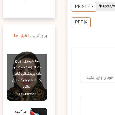
https:
PRINT
PDF
بروزترین
اخبار ها
ندا حیدری، جراح
دندانپزشک هشدار
داد؛ بی‌دندانی کامل
یک ششم بزرگسالان
ایرانی
1404/09/29
هر آنچه