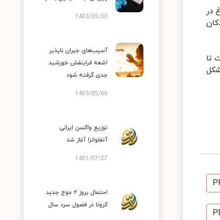
 در
1403/05/30
کان
آسیب‌های جبران ناپذیر
ست تا
اشعه فرابنفش خورشید
مشکل
جدی گرفته شود
1403/05/06
توزیع واکسن ایرانی
آنفلوانزا آغاز شد
1401/07/27
P
احتمال بروز ۲ موج جدید
کرونا در فصول سرد سال
P