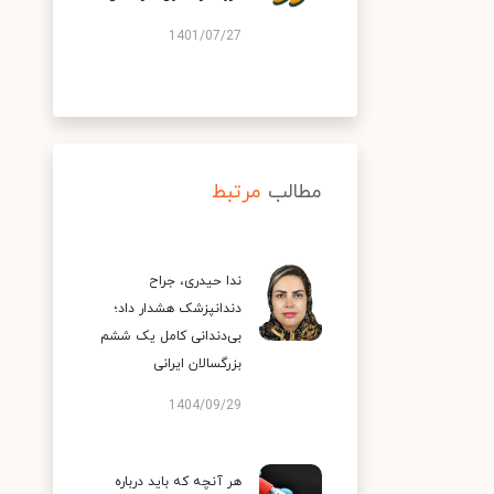
1401/07/27
مطالب
مرتبط
ندا حیدری، جراح
دندانپزشک هشدار داد؛
بی‌دندانی کامل یک ششم
بزرگسالان ایرانی
1404/09/29
هر آنچه که باید درباره