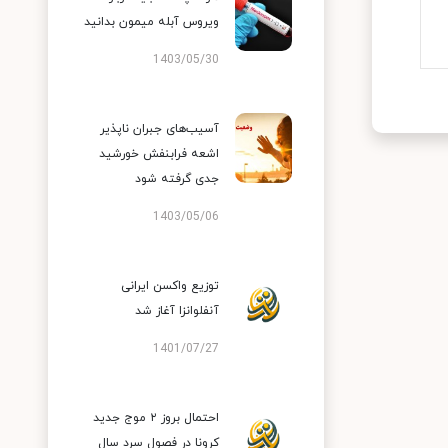
ویروس آبله میمون بدانید
1403/05/30
آسیب‌های جبران ناپذیر
اشعه فرابنفش خورشید
جدی گرفته شود
1403/05/06
توزیع واکسن ایرانی
آنفلوانزا آغاز شد
1401/07/27
احتمال بروز ۲ موج جدید
کرونا در فصول سرد سال