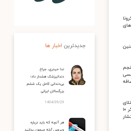
ونا
های
جدیدترین
اخبار ها
نین
نجم
ندا حیدری، جراح
فسی
دندانپزشک هشدار داد؛
ضافه
بی‌دندانی کامل یک ششم
بزرگسالان ایرانی
لای
1404/09/29
کودکان پس از امتحانات، اظهار کرد: شرایط وابسته به میزان پخش شدن سویه امیکرون در کشور است. از نظر زمانی اگر ۱۰
انتشار
هر آنچه که باید درباره
ویروس آبله میمون بدانید