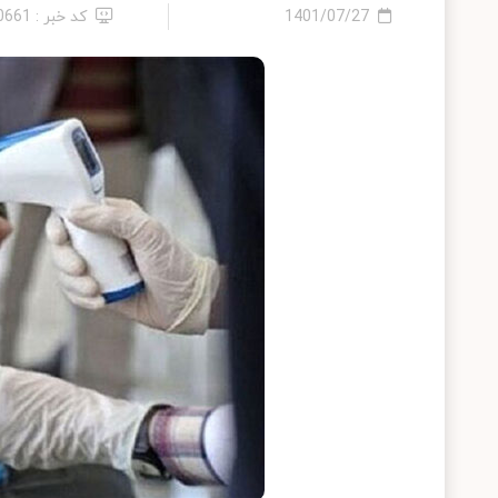
1401/07/27
کد خبر : 10661