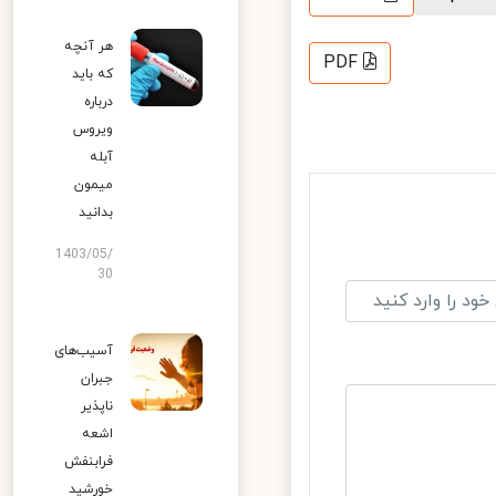
هر آنچه
PDF
که باید
درباره
ویروس
آبله
میمون
بدانید
1403/05/
30
آسیب‌های
جبران
ناپذیر
اشعه
فرابنفش
خورشید