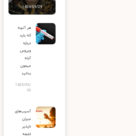
1404/09/29
هر آنچه
که باید
درباره
ویروس
آبله
میمون
بدانید
1403/05/
30
آسیب‌های
جبران
ناپذیر
اشعه