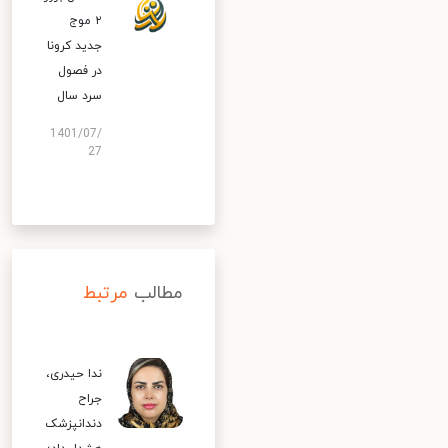
۲ موج
جدید کرونا
در فصول
سرد سال
1401/07/
27
مطالب
مرتبط
ندا حیدری،
جراح
دندانپزشک