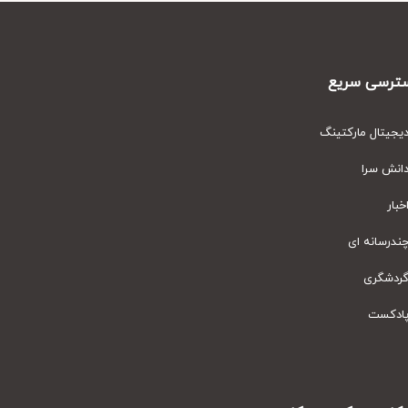
رسی سریع
یتال مارکتینگ
نش سرا
ار
رسانه ای
دشگری
دکست