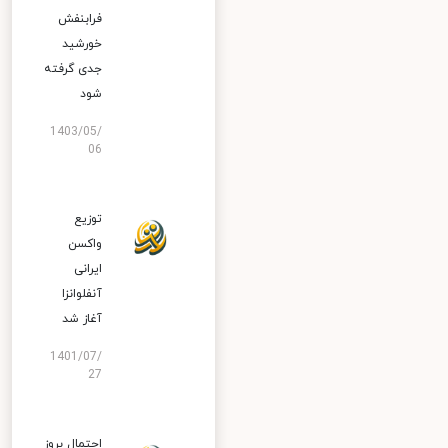
فرابنفش
خورشید
جدی گرفته
شود
1403/05/
06
توزیع
واکسن
ایرانی
آنفلوانزا
آغاز شد
1401/07/
27
احتمال بروز