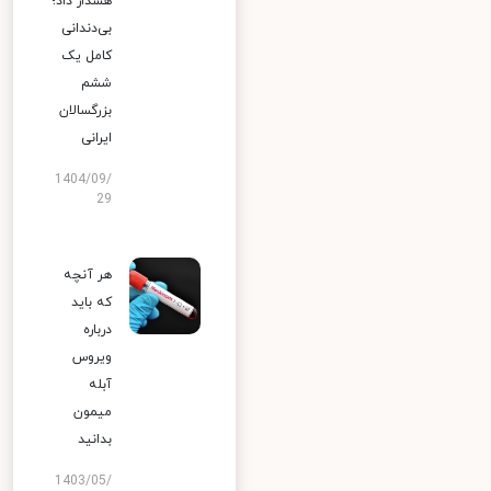
هشدار داد؛
بی‌دندانی
کامل یک
ششم
بزرگسالان
ایرانی
1404/09/
29
هر آنچه
که باید
درباره
ویروس
آبله
میمون
بدانید
1403/05/