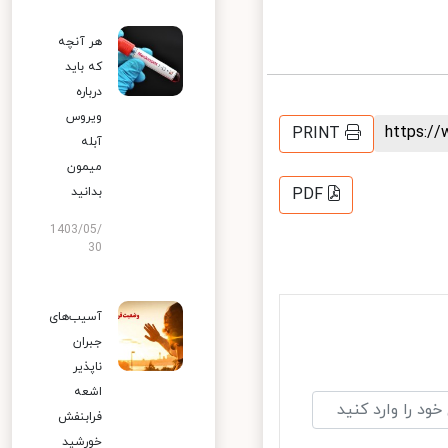
هر آنچه
که باید
درباره
ویروس
https:
PRINT
آبله
میمون
بدانید
PDF
1403/05/
30
آسیب‌های
جبران
ناپذیر
اشعه
فرابنفش
خورشید