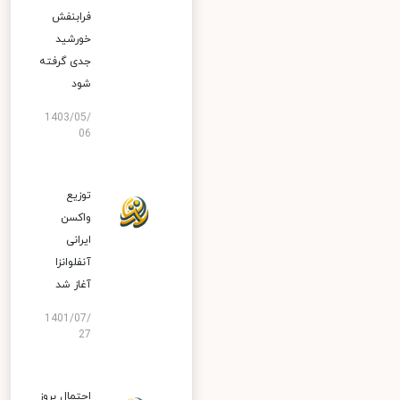
فرابنفش
خورشید
جدی گرفته
شود
1403/05/
06
توزیع
واکسن
ایرانی
آنفلوانزا
آغاز شد
1401/07/
27
احتمال بروز