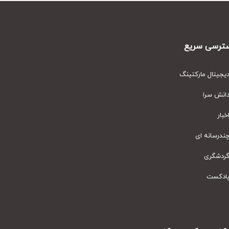
رسی سریع
یتال مارکتینگ
نش سرا
ار
رسانه ای
دشگری
دکست