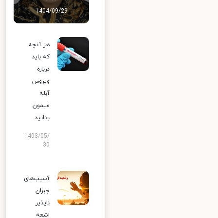
1404/09/29
هر آنچه
که باید
درباره
ویروس
آبله
میمون
بدانید
1403/05/
30
آسیب‌های
جبران
ناپذیر
اشعه