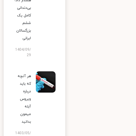
هشدار داد؛
بی‌دندانی
کامل یک
ششم
بزرگسالان
ایرانی
1404/09/
29
هر آنچه
که باید
درباره
ویروس
آبله
میمون
بدانید
1403/05/