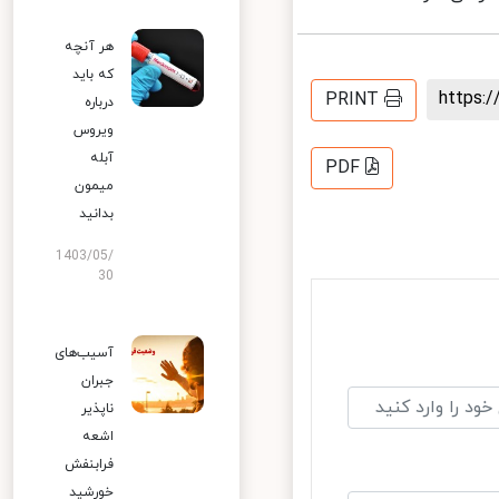
هر آنچه
که باید
https
PRINT
درباره
ویروس
آبله
PDF
میمون
بدانید
1403/05/
30
آسیب‌های
جبران
ناپذیر
اشعه
فرابنفش
خورشید