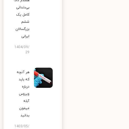
هشدار داد؛
بی‌دندانی
کامل یک
ششم
بزرگسالان
ایرانی
1404/09/
29
هر آنچه
که باید
درباره
ویروس
آبله
میمون
بدانید
1403/05/