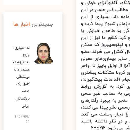
و، آنفلوآنزای خوکی و
مطالب غیر علمی در این
ه داد: بسیاری از این
انی شیوع پیدا کرده و
جدیدترین
اخبار ها
ی به طاعون خیارکی یا
د: کشور ما نیز از این
 لپتوسپیروز که ممکن
ندا حیدری،
و مانند هر سال کنترل می شوند. عضو
جراح
ایر بیماری‌های عفونی
دندانپزشک
 اوایل پاییز تا اواخر
هشدار داد؛
 کرونا مشکلات بیشتری
بی‌دندانی
ام اقدامات پیشگیرانه،
کامل یک
کرد. به گزارش روابط
ششم
 به مطالب غیر علمی
بزرگسالان
جر به بهبود رفتارهای
ایرانی
می نشر پیدا می کنند،
ا دچار وحشت می کند.
1404/09/
و در نظر داشته باشید
29
ود. ۲۳۵۲۱۲