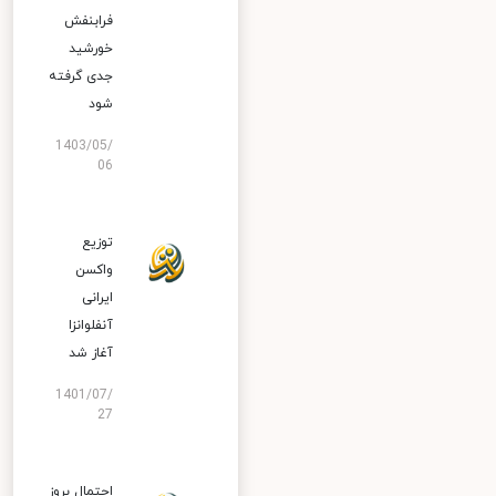
فرابنفش
خورشید
جدی گرفته
شود
1403/05/
06
توزیع
واکسن
ایرانی
آنفلوانزا
آغاز شد
1401/07/
27
احتمال بروز