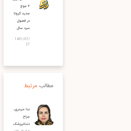
۲ موج
جدید کرونا
در فصول
سرد سال
1401/07/
27
مطالب
مرتبط
ندا حیدری،
جراح
دندانپزشک