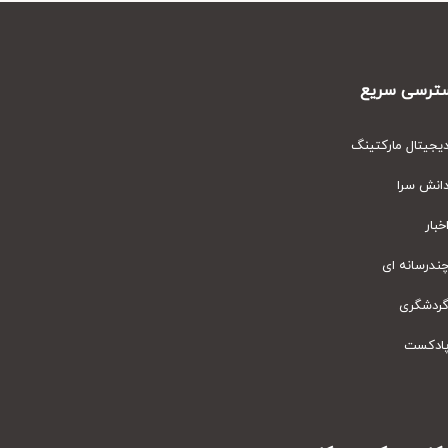
رسی سریع
یتال مارکتینگ
نش سرا
ار
رسانه ای
دشگری
دکست