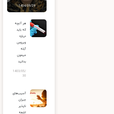
1404/09/29
هر آنچه
که باید
درباره
ویروس
آبله
میمون
بدانید
1403/05/
30
آسیب‌های
جبران
ناپذیر
اشعه