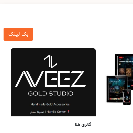
بک لینک
گالری طلا