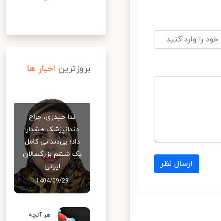
بروزترین
اخبار ها
ندا حیدری، جراح
دندانپزشک هشدار
داد؛ بی‌دندانی کامل
یک ششم بزرگسالان
ارسال نظر
ایرانی
1404/09/29
هر آنچه