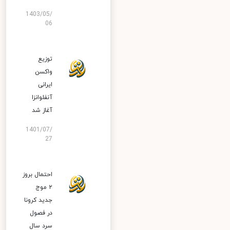
1403/05/
06
توزیع
واکسن
ایرانی
آنفلوانزا
آغاز شد
1401/07/
27
احتمال بروز
۲ موج
جدید کرونا
در فصول
سرد سال