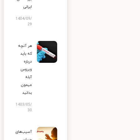
ایرانی
1404/09/
29
هر آنچه
که باید
درباره
ویروس
آبله
میمون
بدانید
1403/05/
30
آسیب‌های
جبران