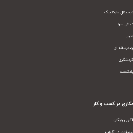
یتال مارکتینگ
نش سرا
ار
رسانه ای
دشگری
دکست
ری در کسب و کار
ی رایگان
یغات در آفتاب