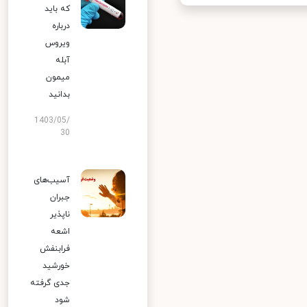
که باید
درباره
ویروس
آبله
میمون
بدانید
1403/05/
30
آسیب‌های
جبران
ناپذیر
اشعه
فرابنفش
خورشید
جدی گرفته
شود