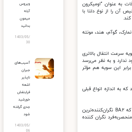
یکرون موسوم به BA.۲ را گاهی اوقات به عنوان "اومیکرون
ویروس
آن را از نوع دلتا با
آبله
میمون
بدانید
 دانمارک، گوآم، هند، مونته
1403/05/
30
 سرعت انتقال بالاتری
رحله هیچ شواهدی مبنی بر آسیب‌پذیرتر بودن BA.۲ وجود ندارد و به نظر می‌رسد
آسیب‌های
ابر این سویه هم مؤثر
جبران
ناپذیر
اشعه
اشته باشد که به اندازه انواع قبلی
فرابنفش
خورشید
جدی گرفته
محققان تاکید دارند که «داده‌های ما نشان می‌دهد این احتمال وجود دارد که BA.۲ نگران‌کننده‌ترین
شود
B باید به‌عنوان سویه منحصربه‌فرد نگران کننده
1403/05/
06