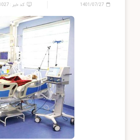
1401/07/27
کد خبر : 11027