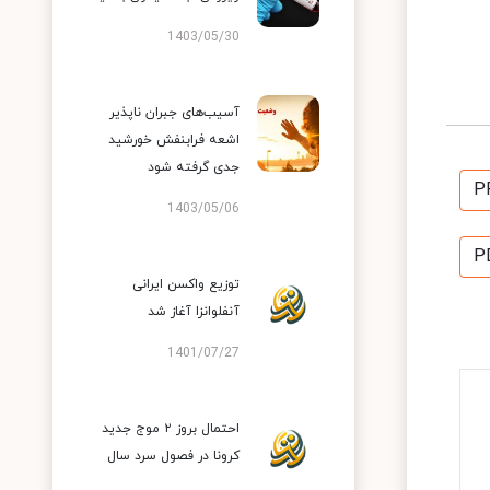
1403/05/30
آسیب‌های جبران ناپذیر
اشعه فرابنفش خورشید
جدی گرفته شود
P
1403/05/06
P
توزیع واکسن ایرانی
آنفلوانزا آغاز شد
1401/07/27
احتمال بروز ۲ موج جدید
کرونا در فصول سرد سال