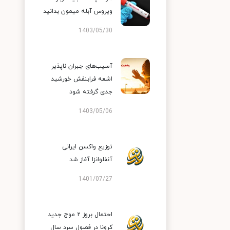
ویروس آبله میمون بدانید
1403/05/30
آسیب‌های جبران ناپذیر
اشعه فرابنفش خورشید
جدی گرفته شود
1403/05/06
توزیع واکسن ایرانی
آنفلوانزا آغاز شد
1401/07/27
احتمال بروز ۲ موج جدید
کرونا در فصول سرد سال