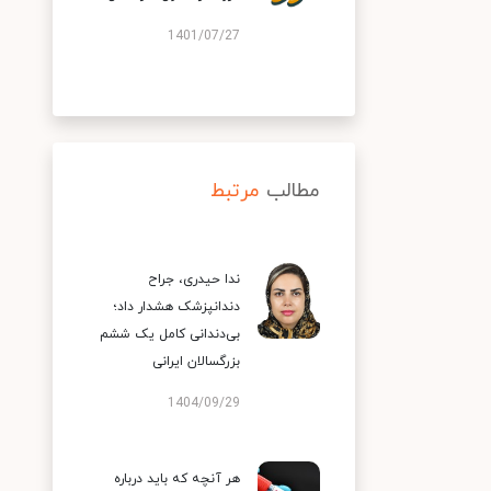
1401/07/27
مطالب
مرتبط
ندا حیدری، جراح
دندانپزشک هشدار داد؛
بی‌دندانی کامل یک ششم
بزرگسالان ایرانی
1404/09/29
هر آنچه که باید درباره