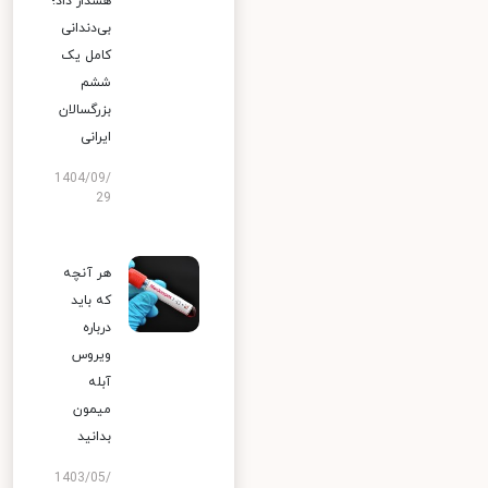
هشدار داد؛
بی‌دندانی
کامل یک
ششم
بزرگسالان
ایرانی
1404/09/
29
هر آنچه
که باید
درباره
ویروس
آبله
میمون
بدانید
1403/05/