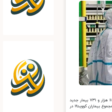
از دیروز تا امروز ۹ بهمن ماه ۱۴۰۰ و بر اساس معیارهای قطعی تشخیصی، ۱۱ هزار و ۷۳۱ بیمار جدید
مبتلا به کووید۱۹ در کشور شناسایی شد که ۷۵۴ نفر از آنها بستری شدند و مجموع بیماران کووید۱۹ در