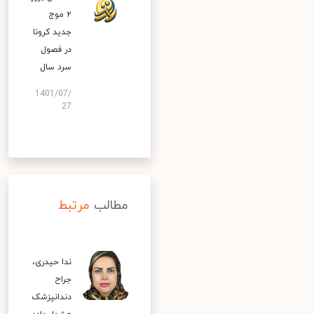
۲ موج
جدید کرونا
در فصول
سرد سال
1401/07/
27
مطالب
مرتبط
ندا حیدری،
جراح
دندانپزشک