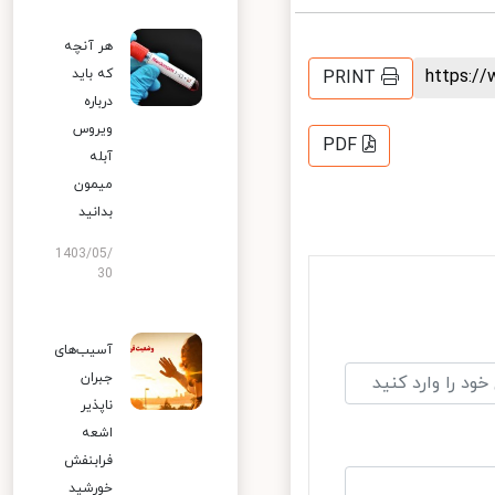
هر آنچه
https:
که باید
PRINT
درباره
ویروس
PDF
آبله
میمون
بدانید
1403/05/
30
آسیب‌های
جبران
ناپذیر
اشعه
فرابنفش
خورشید