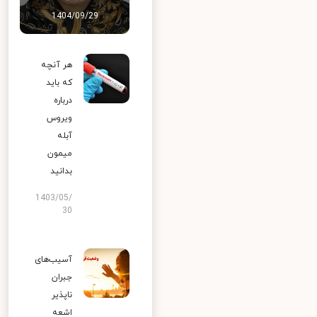
1404/09/29
هر آنچه
که باید
درباره
ویروس
آبله
میمون
بدانید
1403/05/
30
آسیب‌های
جبران
ناپذیر
اشعه