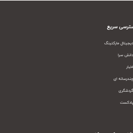
رسی سریع
یتال مارکتینگ
نش سرا
ار
رسانه ای
دشگری
دکست