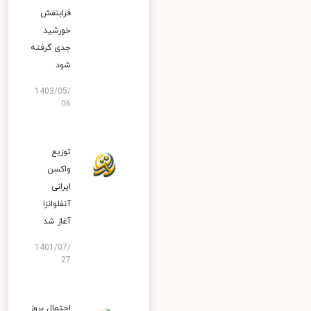
فرابنفش
خورشید
جدی گرفته
شود
1403/05/
06
توزیع
واکسن
ایرانی
آنفلوانزا
آغاز شد
1401/07/
27
احتمال بروز