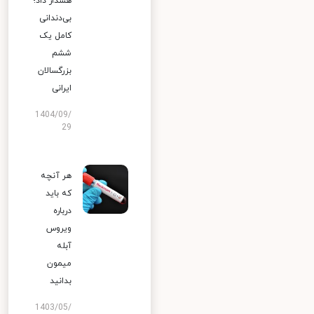
هشدار داد؛
بی‌دندانی
کامل یک
ششم
بزرگسالان
ایرانی
1404/09/
29
هر آنچه
که باید
درباره
ویروس
آبله
میمون
بدانید
1403/05/