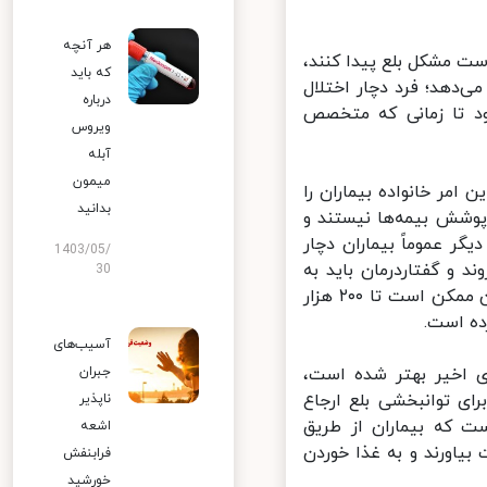
هر آنچه
 مشکل بلع پیدا کنند،
که باید
ی‌دهد؛ فرد دچار اختلال
درباره
ود تا زمانی که متخصص
ویروس
آبله
میمون
امر خانواده بیماران را
بدانید
وشش بیمه‌ها نیستند و
ارد؛ از سوی دیگر عموماً بیماران دچار
1403/05/
 و گفتاردرمان باید به
30
خانه بیمار برود و الان هزینه هر جلسه گفتاردرمانی در خانه برای این بیماران ممکن است تا ۲۰۰ هزار
ه است.
آسیب‌های
 اخیر بهتر شده است،
جبران
ی توانبخشی بلع ارجاع
ناپذیر
 که بیماران از طریق
اشعه
لع خود را به دست بیاورند و به غذا خوردن
فرابنفش
خورشید