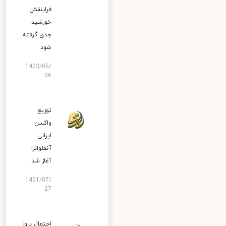
فرابنفش
خورشید
جدی گرفته
شود
1403/05/
06
توزیع
واکسن
ایرانی
آنفلوانزا
آغاز شد
1401/07/
27
احتمال بروز