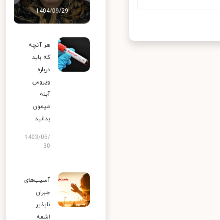
1404/09/29
هر آنچه
که باید
درباره
ویروس
آبله
میمون
بدانید
1403/05/
30
آسیب‌های
جبران
ناپذیر
اشعه