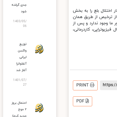
جدی گرفته
اختلال بلع را به بخش
شود
ز ترخیص از طریق همان
1403/05/
ما وجود ندارد و پس از
06
یزیوتراپی، کاردرمانی،
توزیع
واکسن
ایرانی
آنفلوانزا
آغاز شد
1401/07/
https
PRINT
27
PDF
احتمال بروز
۲ موج
جدید کرونا