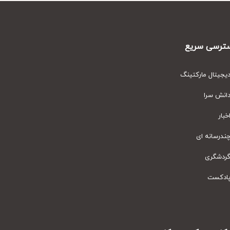
رسی سریع
یتال مارکتینگ
نش سرا
ار
رسانه ای
دشگری
دکست