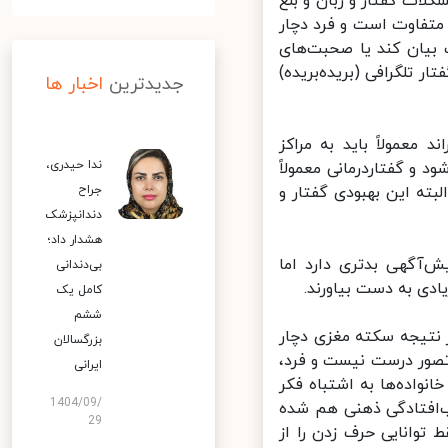
لات گفتار و زبان و بلع
تفاوت است و فرد دچار
بیان کند یا صحبت‌های
 تلگرافی (بریده‌بریده)
جدیدترین
اخبار ها
معمولاً باید به مراکز
ندا حیدری،
 و گفتاردرمانی معمولاً
ته این بهبودی گفتار و
جراح
دندانپزشک
هشدار داد؛
آگهی بدتری دارد اما
بی‌دندانی
دی به دست بیاورند.
کامل یک
ششم
 نتیجه سکته مغزی دچار
بزرگسالان
ور درست نیست و فرد،
ایرانی
واده‌ها به اشتباه فکر
1404/09/
‌افتادگی ذهنی هم شده
29
توانایی حرف زدن را از