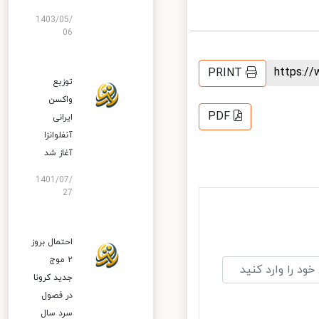
1403/05/
06
https:
PRINT
توزیع
واکسن
PDF
ایرانی
آنفلوانزا
آغاز شد
1401/07/
27
احتمال بروز
۲ موج
جدید کرونا
در فصول
سرد سال