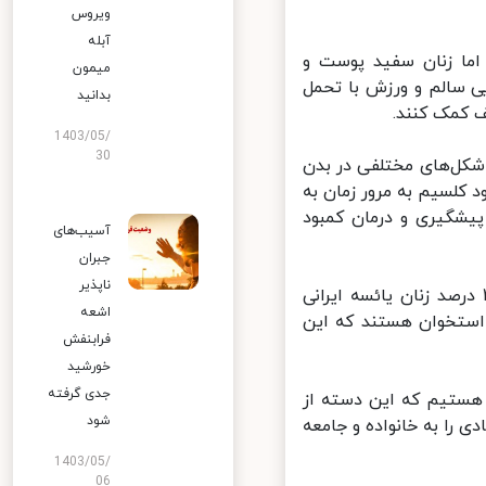
ویروس
آبله
اما زنان سفید پوست و
میمون
ی سالم و ورزش با تحمل
بدانید
کمک کنند.
1403/05/
30
شکل‌های مختلفی در بدن
کلسیم به مرور زمان به
شگیری و درمان کمبود
آسیب‌های
جبران
ناپذیر
اس آخرین مطالعات کشوری دانشگاه علوم پزشکی شهید بهشتی، ۳۲ درصد زنان یائسه ایرانی
اشعه
استخوان هستند که این
فرابنفش
خورشید
جدی گرفته
 در سنین زیر ۳۰ سال در کشور هستیم که این دسته از
شود
 را به خانواده و جامعه
1403/05/
06