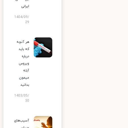
ایرانی
1404/09/
29
هر آنچه
که باید
درباره
ویروس
آبله
میمون
بدانید
1403/05/
30
آسیب‌های
جبران