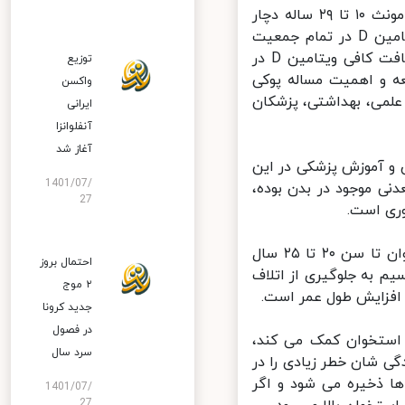
مطالعات انجام شده نیز در تهران نشان می دهد حدود ۷۵ درصد از افراد مونث ۱۰ تا ۲۹ ساله دچار
کمبود ویتامین D هستند، یافته ها نشان می دهد شیوع بالای کمبود ویتامین D در تمام جمعیت
مورد مطالعه و به ویژه زنان در سنین باروری است. با توجه به اهمیت دریافت کافی ویتامین D در
توزیع
 و اهمیت مساله پوکی
واکسن
می، بهداشتی، پزشکان
ایرانی
آنفلوانزا
آغاز شد
 و آموزش پزشکی در این
1401/07/
نی موجود در بدن بوده،
27
ی است.
وی ادامه داد: بیشترین میزان جذب کلسیم انسان به منظور تقویت استخوان تا سن ۲۰ تا ۲۵ سال
احتمال بروز
 به جلوگیری از اتلاف
۲ موج
زایش طول عمر است.
جدید کرونا
در فصول
داری کلسیم در استخوان کمک می کند،
سرد سال
ند در زندگی شان خطر زیادی را در
ذخیره می شود و اگر
1401/07/
27