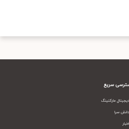
رسی سریع
یتال مارکتینگ
نش سرا
ار