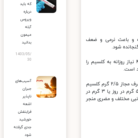
که باید
درباره
ویروس
آبله
میمون
 و باعث نرمی و ضعف
بدانید
انده شود.
1403/05/
30
فته وی، روزانه مصرف یک پیاله ماست یا یک لیوان شیر می‌تواند ۴/۱ نیاز روزانه به کلسیم را
است.
آسیب‌های
عبداللهی ادامه داد: مصرف مکمل‌های کلسیم که روی هم از سطح بالایی مصرف مجاز ۲/۵ گرم کلسیم
جبران
در روز نباید بیشتر باشد، مصرف مقدار بسیار زیادی کلسیم، یعنی بیش از ۵ گرم در روز یا ۳ گرم در
ناپذیر
نبی مختلف و مضری منجر
اشعه
فرابنفش
خورشید
جدی گرفته
شود