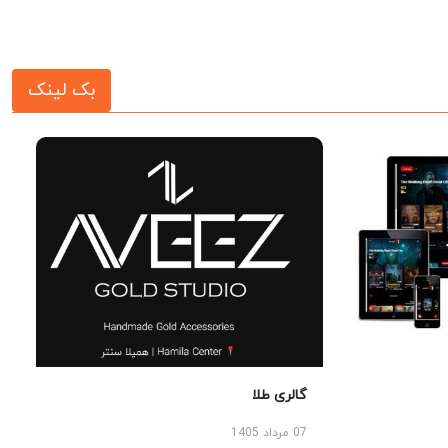
بک لینک
گالری طلا
07 مرداد 1405