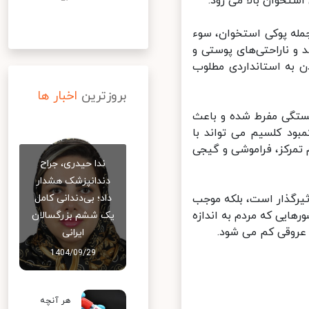
خوان بالا می رود.
له پوکی استخوان، سوء
 ناراحتی‌های پوستی و
به استانداردی مطلوب
بروزترین
اخبار ها
تگی مفرط شده و باعث
د کلسیم می تواند با
مرکز، فراموشی و گیجی
ندا حیدری، جراح
دندانپزشک هشدار
رگذار است، بلکه موجب
داد؛ بی‌دندانی کامل
ایی که مردم به اندازه
یک ششم بزرگسالان
عروقی کم می شود.
ایرانی
1404/09/29
هر آنچه