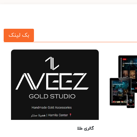
بک لینک
گالری طلا