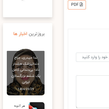
PDF
بروزترین
اخبار ها
ندا حیدری، جراح
دندانپزشک هشدار
داد؛ بی‌دندانی کامل
یک ششم بزرگسالان
ایرانی
1404/09/29
هر آنچه