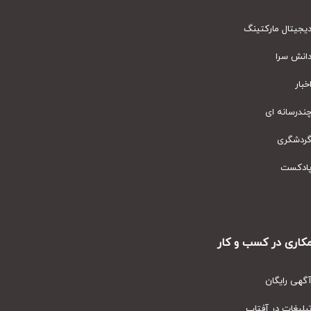
یتال مارکتینگ
نش سرا
ار
رسانه ای
دشگری
دکست
ری در کسب و کار
ی رایگان
یغات در آفتاب