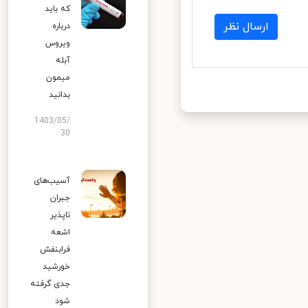
که باید
ارسال نظر
درباره
ویروس
آبله
میمون
بدانید
1403/05/
30
آسیب‌های
جبران
ناپذیر
اشعه
فرابنفش
خورشید
جدی گرفته
شود