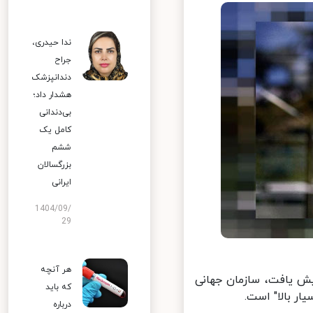
ندا حیدری،
جراح
دندانپزشک
هشدار داد؛
بی‌دندانی
کامل یک
ششم
بزرگسالان
ایرانی
1404/09/
29
هر آنچه
ه کووید-۱۹ در هفته گذشته ۱۱ درصد افزایش یافت، سازمان جهانی
که باید
 بالا" است.
درباره