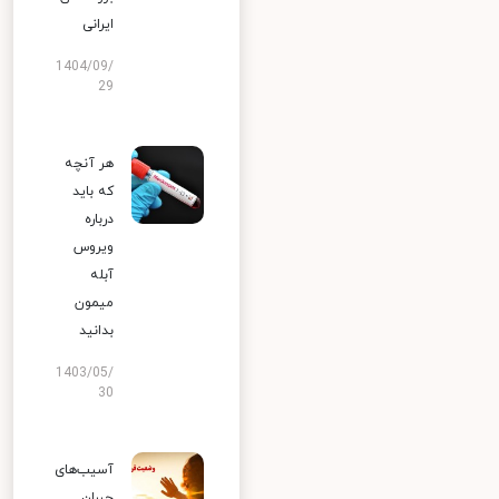
ایرانی
1404/09/
29
هر آنچه
که باید
درباره
ویروس
آبله
میمون
بدانید
1403/05/
30
آسیب‌های
جبران