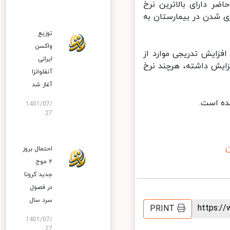
ر دارای بالاترین نرخ
 شدن در بیمارستان به
توزیع
واکسن
زایش تدریجی موارد از
ایرانی
نی مبتلایان نسبت به هفته قبل ۱۱ درصد افزایش داشته، هرچند نرخ
آنفلوانزا
آغاز شد
ه است.
1401/07/
27
احتمال بروز
۲ موج
جدید کرونا
در فصول
سرد سال
https:
PRINT
1401/07/
27