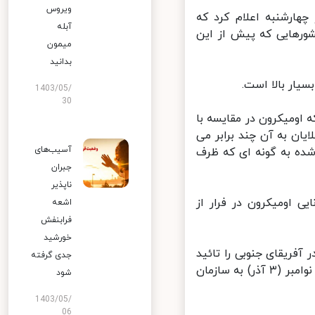
ویروس
 به‌روزرسانی همه گیری هفتگی کووید-۱۹ امروز چهارشنبه اعلام کرد که
آبله
رهایی که پیش از این
میمون
بدانید
ار بالا است.
1403/05/
30
ومیکرون در مقایسه با
ن به آن چند برابر می
آسیب‌های
ده به گونه ای که ظرف
جبران
ناپذیر
 اومیکرون در فرار از
اشعه
فرابنفش
خورشید
 مشاهده شده در آفریقای جنوبی را تائید
جدی گرفته
کرده است؛ کشوری که برای نخستین بار شناسایی این سویه را در تاریخ ۲۴ نوامبر (۳ آذر) به سازمان
شود
1403/05/
06