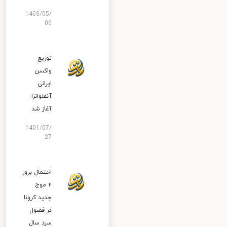
1403/05/
06
توزیع
واکسن
ایرانی
آنفلوانزا
آغاز شد
1401/07/
27
احتمال بروز
۲ موج
جدید کرونا
در فصول
سرد سال