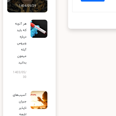
1404/09/29
هر آنچه
که باید
درباره
ویروس
آبله
میمون
بدانید
1403/05/
30
آسیب‌های
جبران
ناپذیر
اشعه