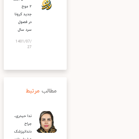
۲ موج
جدید کرونا
در فصول
سرد سال
1401/07/
27
مطالب
مرتبط
ندا حیدری،
جراح
دندانپزشک