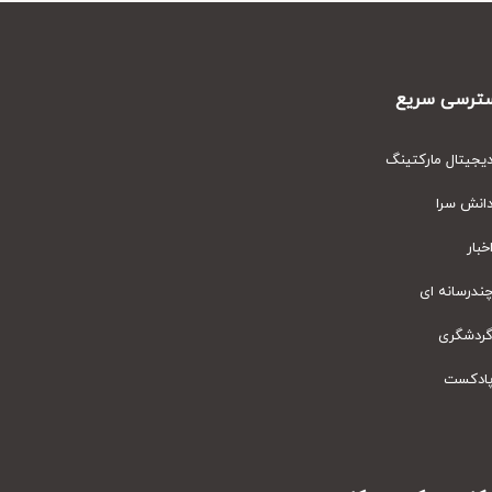
رسی سریع
یتال مارکتینگ
نش سرا
ار
رسانه ای
دشگری
دکست