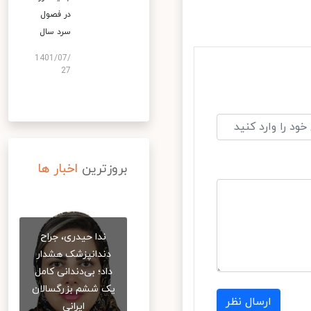
در فصول
سرد سال
1401/07/
27
بروزترین
اخبار ها
ندا حیدری، جراح
دندانپزشک هشدار
داد؛ بی‌دندانی کامل
یک ششم بزرگسالان
ارسال نظر
ایرانی