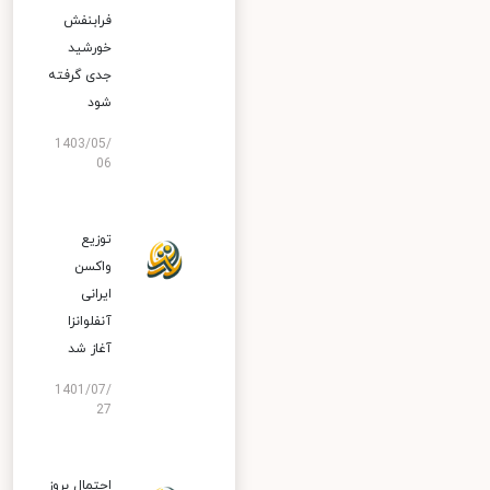
فرابنفش
خورشید
جدی گرفته
شود
1403/05/
06
توزیع
واکسن
ایرانی
آنفلوانزا
آغاز شد
1401/07/
27
احتمال بروز