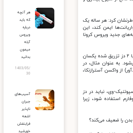
هر آنچه
نشان کرد: هر ساله یک
که باید
انت‌ها ایمن کند، این
درباره
اسب با سویه‌های جدید ویروس کرونا
ویروس
آبله
میمون
رئوفی همچنین در خصوص این پرسش که «آیا دز یادآور واکسن کرونا باید با ۲ دز تزریق شده یکسان
بدانید
۲ دز پیشین تعیین می‌شود. به عنوان مثال، در
1403/05/
ادآور) از واکسن آسترازنکا،
30
ا، فایزر یا اسپوتنیک-وی، نباید در دز
آسیب‌های
رم استفاده شود، زیرا
جبران
ناپذیر
اشعه
دن را ضعیف می‌کند؟
فرابنفش
خورشید