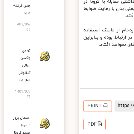
ی مقابله با کرونا در
جدی گرفته
 بدن با رعایت ضوابط
شود
تد.
1403/05/
دحام از ماسک استفاده
06
رتباط بوده و بنابراین
 نخواهد افتاد.
توزیع
واکسن
ایرانی
آنفلوانزا
آغاز شد
1401/07/
27
https
PRINT
احتمال بروز
PDF
۲ موج
جدید کرونا