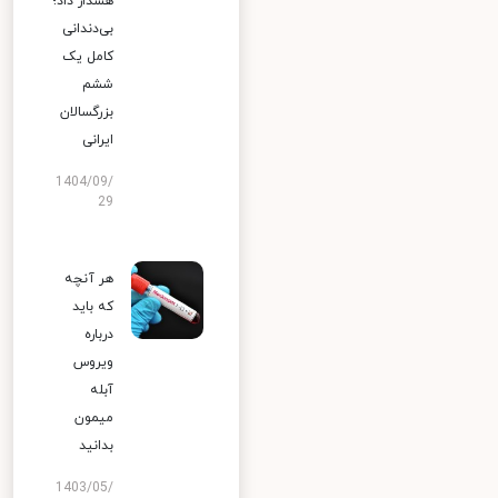
هشدار داد؛
بی‌دندانی
کامل یک
ششم
بزرگسالان
ایرانی
1404/09/
29
هر آنچه
که باید
درباره
ویروس
آبله
میمون
بدانید
1403/05/