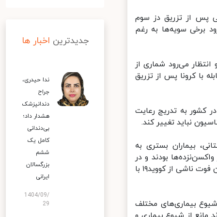
 پس از تزریق دز سوم
 برخی سویه‌ها به رغم
جدیدترین
اخبار ها
تظار می‌رود شماری از
 با کرونا پس از تزریق
ندا حیدری،
جراح
دندانپزشک
 کشور به تدریج رعایت
هشدار داد؛
یون نباید تغییر کند.
بی‌دندانی
کامل یک
ی، بیماران بستری به
ششم
ن‌نزده‌ها بودند و در
بزرگسالان
برخی کشورها که واکسیناسیون به اتمام رسیده، آمار ابتلا، بستری و همچنین فوت ناشی از کووید۱۹ با
ایرانی
1404/09/
یوع بیماری‌های مختلف
29
مانع از شیوع بیماری و