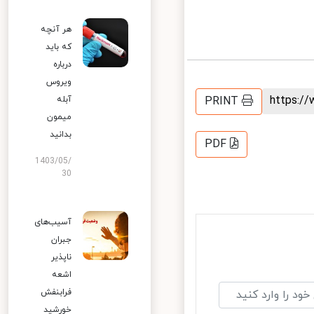
هر آنچه
که باید
درباره
ویروس
https:
PRINT
آبله
میمون
بدانید
PDF
1403/05/
30
آسیب‌های
جبران
ناپذیر
اشعه
فرابنفش
خورشید