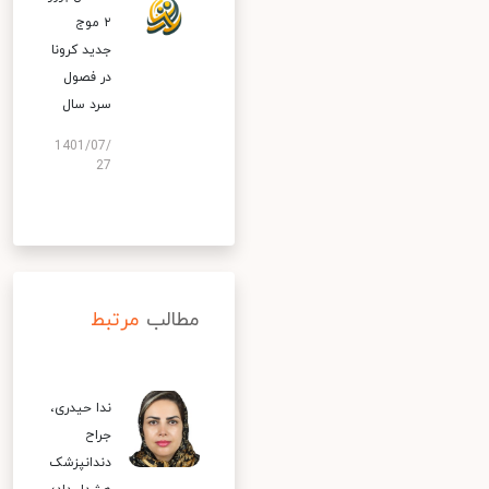
۲ موج
جدید کرونا
در فصول
سرد سال
1401/07/
27
مطالب
مرتبط
ندا حیدری،
جراح
دندانپزشک