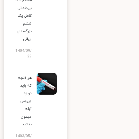
هشدار داد؛
بی‌دندانی
کامل یک
ششم
بزرگسالان
ایرانی
1404/09/
29
هر آنچه
که باید
درباره
ویروس
آبله
میمون
بدانید
1403/05/