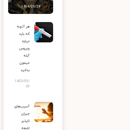
1404/09/29
هر آنچه
که باید
درباره
ویروس
آبله
میمون
بدانید
1403/05/
30
آسیب‌های
جبران
ناپذیر
اشعه