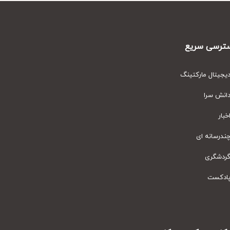
رسی سریع
یتال مارکتینگ
نش سرا
ار
رسانه ای
دشگری
دکست