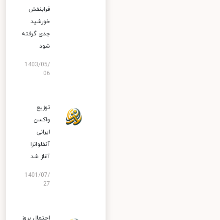
فرابنفش
خورشید
جدی گرفته
شود
1403/05/
06
توزیع
واکسن
ایرانی
آنفلوانزا
آغاز شد
1401/07/
27
احتمال بروز