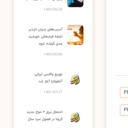
1403/05/30
آسیب‌های جبران ناپذیر
اشعه فرابنفش خورشید
جدی گرفته شود
1403/05/06
توزیع واکسن ایرانی
آنفلوانزا آغاز شد
P
1401/07/27
P
احتمال بروز ۲ موج جدید
کرونا در فصول سرد سال