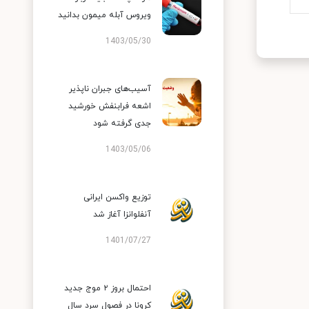
ویروس آبله میمون بدانید
1403/05/30
آسیب‌های جبران ناپذیر
اشعه فرابنفش خورشید
جدی گرفته شود
1403/05/06
توزیع واکسن ایرانی
آنفلوانزا آغاز شد
1401/07/27
احتمال بروز ۲ موج جدید
کرونا در فصول سرد سال