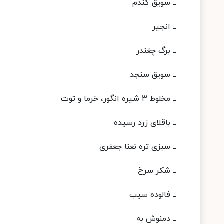
ــ سویق گندم
ــ انجیر
ــ برگ چغندر
ــ سویق سنجد
ــ مخلوط ۳ شیره انگور، خرما و توت
ــ باقلای زرد رسیده
ــ سبزی تره نعنا جعفری
ــ شکر سرخ
ــ فالوده سیب
ــ دمنوش به