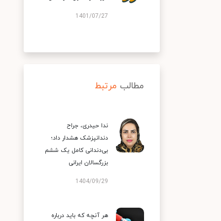
1401/07/27
مطالب
مرتبط
ندا حیدری، جراح
دندانپزشک هشدار داد؛
بی‌دندانی کامل یک ششم
بزرگسالان ایرانی
1404/09/29
هر آنچه که باید درباره