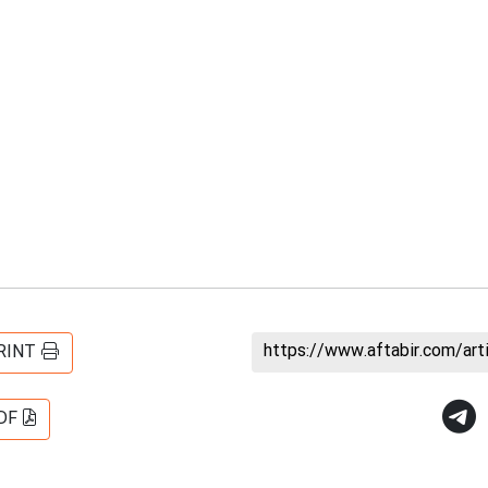
https://www.aftabir.com/ar
RINT
DF