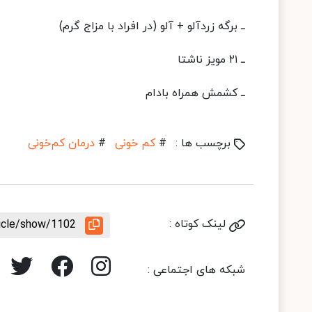
ــ برگه زردآلو + آلو (در افراد با مزاج گرم)
ــ ۲۱ مویز ناشتا
ــ کشمش همراه بادام
برچسب ها :
#
کم‌ خونی
#
درمان کم‌خونی
لینک کوتاه :
ticle/show/1102
شبکه های اجتماعی :