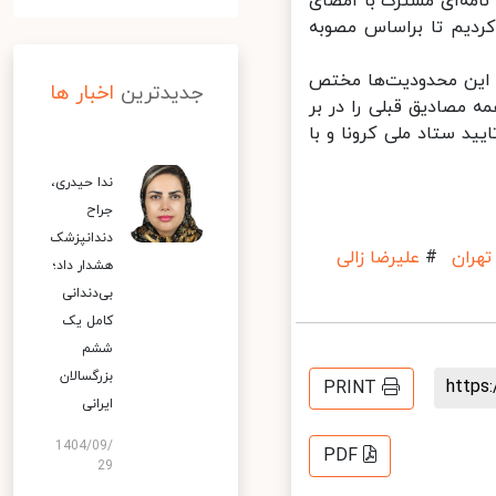
مه‌ای مشترک با امضای
ردیم تا براساس مصوبه
 این محدودیت‌ها مختص
جدیدترین
اخبار ها
مصادیق قبلی را در بر
 ستاد ملی کرونا و با
ندا حیدری،
جراح
دندانپزشک
هران
#
علیرضا زالی
هشدار داد؛
بی‌دندانی
کامل یک
ششم
بزرگسالان
http
PRINT
ایرانی
1404/09/
PDF
29