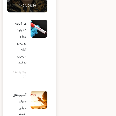
1404/09/29
هر آنچه
که باید
درباره
ویروس
آبله
میمون
بدانید
1403/05/
30
آسیب‌های
جبران
ناپذیر
اشعه