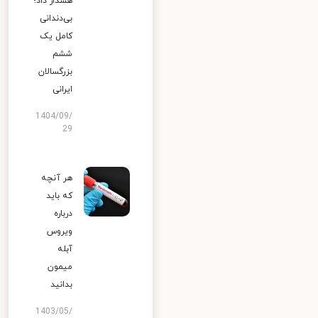
هشدار داد؛
بی‌دندانی
کامل یک
ششم
بزرگسالان
ایرانی
1404/09/
29
هر آنچه
که باید
درباره
ویروس
آبله
میمون
بدانید
1403/05/