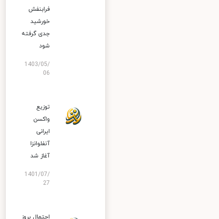
فرابنفش
خورشید
جدی گرفته
شود
1403/05/
06
توزیع
واکسن
ایرانی
آنفلوانزا
آغاز شد
1401/07/
27
احتمال بروز