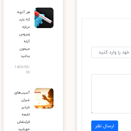
هر آنچه
که باید
درباره
ویروس
آبله
میمون
بدانید
1403/05/
30
آسیب‌های
جبران
ناپذیر
اشعه
فرابنفش
ارسال نظر
خورشید