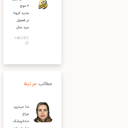
۲ موج
جدید کرونا
در فصول
سرد سال
1401/07/
27
مطالب
مرتبط
ندا حیدری،
جراح
دندانپزشک