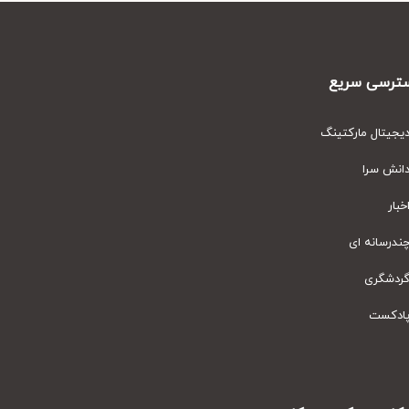
رسی سریع
یتال مارکتینگ
نش سرا
ار
رسانه ای
دشگری
دکست