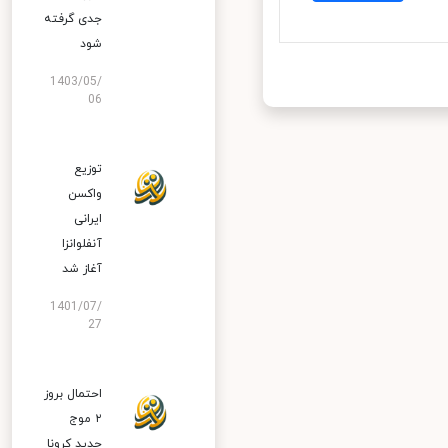
جدی گرفته
شود
1403/05/
06
توزیع
واکسن
ایرانی
آنفلوانزا
آغاز شد
1401/07/
27
احتمال بروز
۲ موج
جدید کرونا