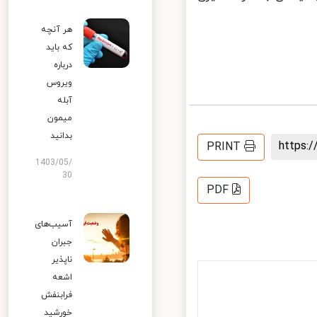
هر آنچه
که باید
درباره
ویروس
آبله
میمون
بدانید
https
PRINT
1403/05/
30
PDF
آسیب‌های
جبران
ناپذیر
اشعه
فرابنفش
خورشید