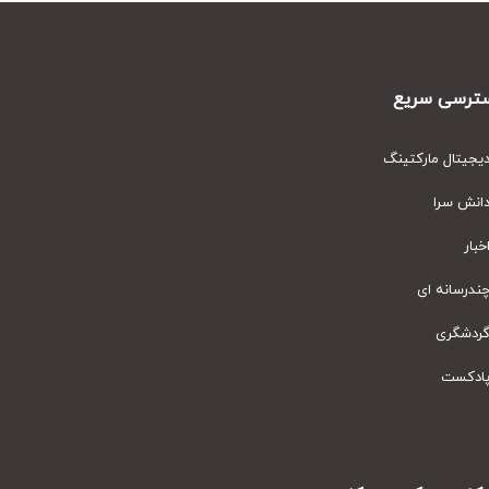
رسی سریع
یتال مارکتینگ
نش سرا
ار
رسانه ای
دشگری
دکست