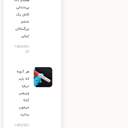
هشدار داد؛
بی‌دندانی
کامل یک
ششم
بزرگسالان
ایرانی
1404/09/
29
هر آنچه
که باید
درباره
ویروس
آبله
میمون
بدانید
1403/05/