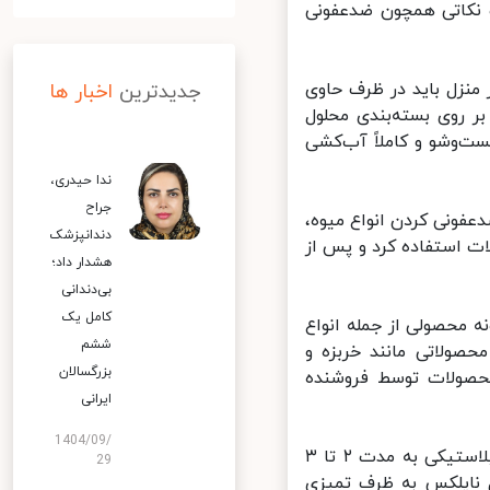
 نکاتی همچون ضدعفونی
نزل باید در ظرف حاوی
جدیدترین
اخبار ها
روی بسته‌بندی محلول
وشو و کاملاً آب‌کشی
ندا حیدری،
جراح
ونی کردن انواع میوه،
دندانپزشک
 استفاده کرد و پس از
هشدار داد؛
بی‌دندانی
کامل یک
محصولی از جمله انواع
ششم
صولاتی مانند خربزه و
بزرگسالان
حصولات توسط فروشنده
ایرانی
1404/09/
در پایان این راهنما، با تاکید بر ماندگاری ویروس کرونا بر روی کیسه‌های پلاستیکی به مدت ۲ تا ۳
29
نایلکس به ظرف تمیزی