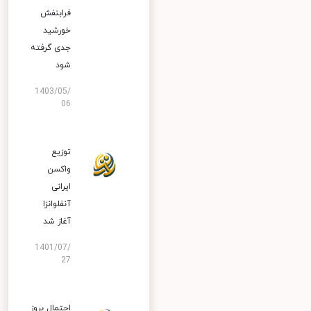
فرابنفش
خورشید
جدی گرفته
شود
1403/05/
06
توزیع
واکسن
ایرانی
آنفلوانزا
آغاز شد
1401/07/
27
احتمال بروز