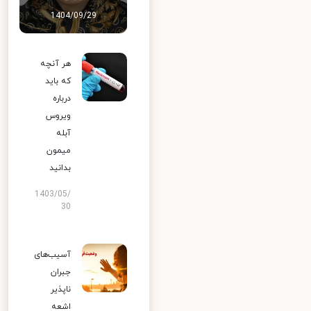
1404/09/29
هر آنچه
که باید
درباره
ویروس
آبله
میمون
بدانید
1403/05/
30
آسیب‌های
جبران
ناپذیر
اشعه