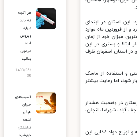
هر آنچه
که باید
این استان در ابتدای
درباره
 از فروردین ماه موارد
ین میزان خود از زمان
ویروس
ابتلا و بستری در این
آبله
موارد ابتلا و بستری در استان اصفهان ظرف
میمون
بدانید
1403/05/
تی و استفاده از ماسک
30
ود،‌ اما رعایت بیشتر
آسیب‌های
ضر ۱۱ شهرستان این استان در وضعیت قرمز و ۵ شهرستان در وضعیت هشدار
جبران
 آباد، شهرضا، لنجان،
ناپذیر
اشعه
فرابنفش
 و مراکز تهیه و توزیع مواد غذایی این
خورشید