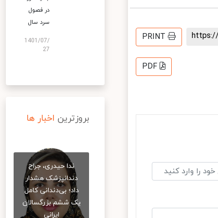
در فصول
سرد سال
https
PRINT
1401/07/
27
PDF
بروزترین
اخبار ها
ندا حیدری، جراح
دندانپزشک هشدار
داد؛ بی‌دندانی کامل
یک ششم بزرگسالان
ایرانی