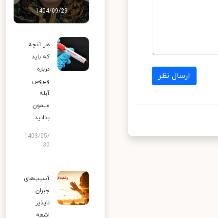
1404/09/29
هر آنچه
که باید
درباره
ارسال نظر
ویروس
آبله
میمون
بدانید
1403/05/
30
آسیب‌های
جبران
ناپذیر
اشعه