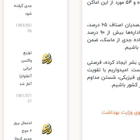
استان به دلیل عدم رعایت پروتکل‌های بهداشتی به مراجع قضایی معرفی شده و ۵۴ مورد از این اماکن
جدی گرفته
شود
لاری گفت: میزان استفاده از ماسک توسط عموم مردم ۷۸ درصد، توسط متصدیان اصناف ۶۵ درصد،
1403/05/
06
استفاده از ماسک در وسایل حمل و نقل عمومی ۷۰ درصد و در بانک‌ها و اداره‌ها بیش از ۹۰ درصد
ده جدی از ماسک، ضمن
اشیم.
توزیع
واکسن
بشر ایجاد کرده، فرصتی
ایرانی
 امیدواریم با تقویت
آنفلوانزا
ی فیزیکی، شستن مداوم
شور باشیم.
آغاز شد
1401/07/
27
وزارت بهداشت
احتمال بروز
۲ موج
جدید کرونا