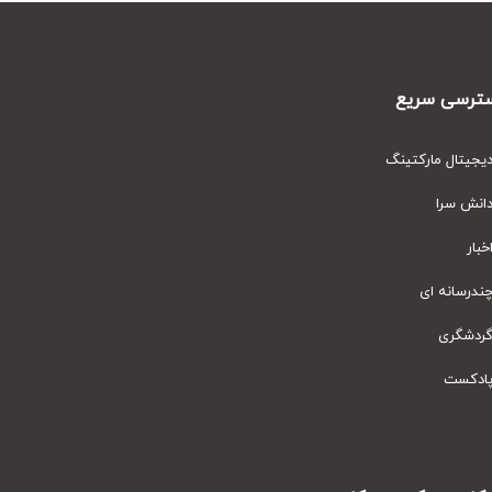
رسی سریع
یتال مارکتینگ
نش سرا
ار
رسانه ای
دشگری
دکست