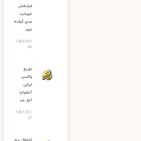
فرابنفش
خورشید
جدی گرفته
شود
1403/05/
06
توزیع
واکسن
ایرانی
آنفلوانزا
آغاز شد
1401/07/
27
احتمال بروز