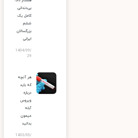
هشدار داد؛
بی‌دندانی
کامل یک
ششم
بزرگسالان
ایرانی
1404/09/
29
هر آنچه
که باید
درباره
ویروس
آبله
میمون
بدانید
1403/05/