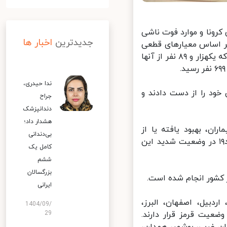
رونا و موارد فوت ناشی
جدیدترین
اخبار ها
روس در کشور بیان کرد: از دیروز تا امروز ۲۲ مرداد ۱۳۹۹ و بر اساس معیارهای قطعی
تشخیصی، دو هزار و ۵۱۰ بیمار جدید مبتلا به کووید۱۹ در کشور شناسایی شد که یکهزار و ۸۹ نفر از آنها
ندا حیدری،
انه در طول ۲۴ ساعت گذشته، ۱۸۸ بیمار کووید۱۹ جان خود را از دست دادند و
جراح
دندانپزشک
هشدار داد؛
نه تاکنون ۲۹۰ هزار و ۲۴۴ نفر از بیماران، بهبود یافته یا از
بی‌دندانی
بیمارستان‌ها ترخیص شده‌اند. همچنین ۳۹۴۰ نفر از بیماران مبتلا به کووید۱۹ در وضعیت شدید این
کامل یک
ششم
بزرگسالان
ایرانی
دبیل، اصفهان، البرز،
1404/09/
عیت قرمز قرار دارند.
29
 غربی، بوشهر، همدان،