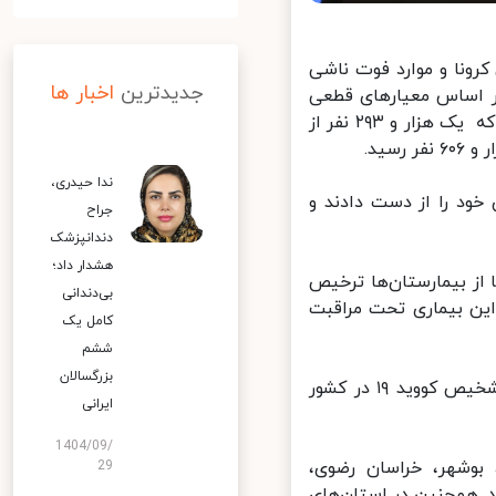
رونا و موارد فوت ناشی
جدیدترین
اخبار ها
وس در کشور بیان کرد: از دیروز تا امروز ۲۸ تیر ۱۳۹۹ و بر اساس معیارهای قطعی
تشخیصی، دو هزار و ۱۶۶ بیمار جدید مبتلا به کووید۱۹ در کشور شناسایی شد که یک هزار و ۲۹۳ نفر از
ندا حیدری،
انه در طول ۲۴ ساعت گذشته، ۱۸۸ بیمار کووید۱۹ جان خود را از دست دادند و
جراح
دندانپزشک
هشدار داد؛
ان، بهبود یافته یا از بیمارستان‌ها ترخیص
بی‌دندانی
به کووید ۱۹ در وضعیت شدید این بیماری تحت مراقبت
کامل یک
ششم
بزرگسالان
معاون وزیر بهداشت افزود: تاکنون دو میلیون و ۱۲۳ هزار و ۵۱۸ آزمایش تشخیص کووید ۱۹ در کشور
ایرانی
1404/09/
بوشهر، خراسان رضوی،
29
. همچنین در استان‌های