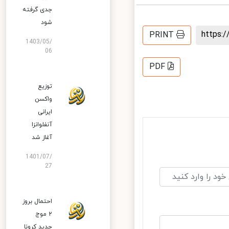
جدی گرفته
شود
https
PRINT
1403/05/
06
PDF
توزیع
واکسن
ایرانی
آنفلوانزا
آغاز شد
1401/07/
27
احتمال بروز
۲ موج
جدید کرونا