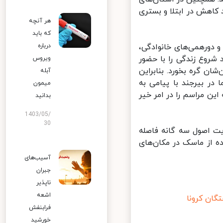
اهش در ابتلا و بستری
هر آنچه
که باید
درباره
دورهمی‌های خانوادگی،
روع زندگی را با حضور
ویروس
 گره بخورد. بنابراین
آبله
ر بیرجند با پیامی به
میمون
ن مراسم را در امر خیر
بدانید
1403/05/
30
ت اصول سه گانه فاصله
از ماسک در مکان‌های
آسیب‌های
جبران
ناپذیر
اشعه
ان کرونا
فرابنفش
خورشید