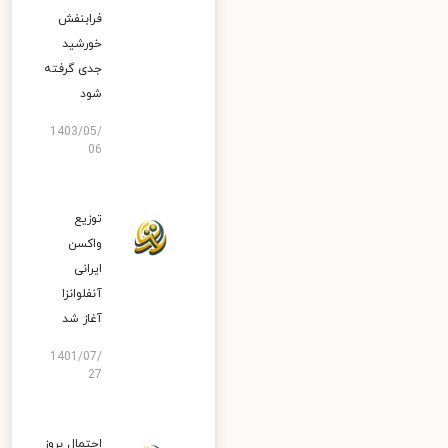
فرابنفش
خورشید
جدی گرفته
شود
1403/05/
06
توزیع
واکسن
ایرانی
آنفلوانزا
آغاز شد
1401/07/
27
احتمال بروز