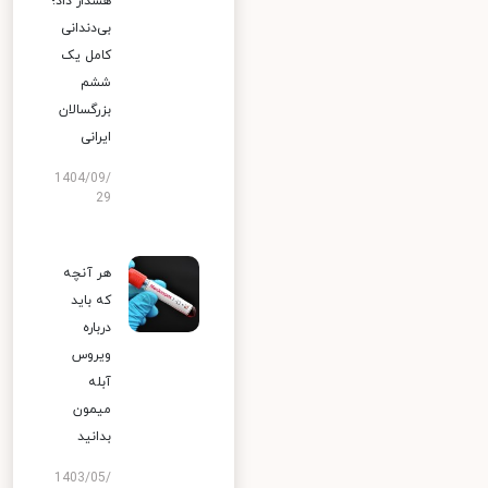
هشدار داد؛
بی‌دندانی
کامل یک
ششم
بزرگسالان
ایرانی
1404/09/
29
هر آنچه
که باید
درباره
ویروس
آبله
میمون
بدانید
1403/05/