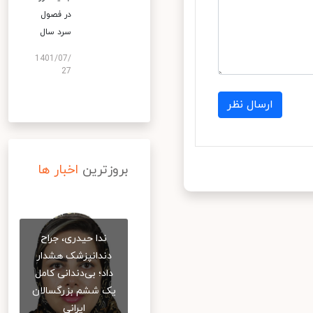
در فصول
سرد سال
1401/07/
27
ارسال نظر
بروزترین
اخبار ها
ندا حیدری، جراح
دندانپزشک هشدار
داد؛ بی‌دندانی کامل
یک ششم بزرگسالان
ایرانی