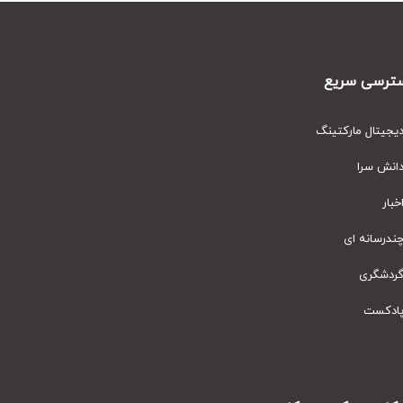
رسی سریع
یتال مارکتینگ
نش سرا
ار
رسانه ای
دشگری
دکست