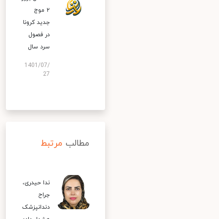
۲ موج
جدید کرونا
در فصول
سرد سال
1401/07/
27
مطالب
مرتبط
ندا حیدری،
جراح
دندانپزشک