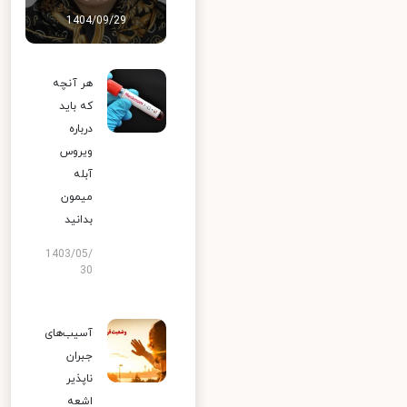
1404/09/29
هر آنچه
که باید
درباره
ویروس
آبله
میمون
بدانید
1403/05/
30
آسیب‌های
جبران
ناپذیر
اشعه