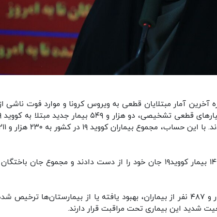
ه آخرین آمار مبتلایان قطعی به ویروس کرونا و موارد فوت ناشی از
وی ادامه داد: متاسفانه در طول ۲۴ ساعت گذشته، ۱۴۱ بیمار کووید۱۹ جان خود را از دست دادند و مجموع جان باخ
معاون وزیر بهداشت گفت: خوشبختانه تاکنون ۱۹۱ هزار و ۴۸۷ نفر از بیماران، بهبود یافته یا از بیمارستان‌ها ترخیص ش