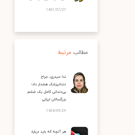
1401/07/27
مطالب
مرتبط
ندا حیدری، جراح
دندانپزشک هشدار داد؛
بی‌دندانی کامل یک ششم
بزرگسالان ایرانی
1404/09/29
هر آنچه که باید درباره