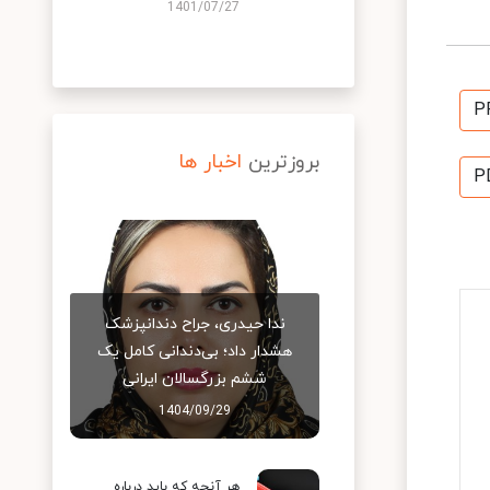
1401/07/27
P
بروزترین
اخبار ها
P
ندا حیدری، جراح دندانپزشک
هشدار داد؛ بی‌دندانی کامل یک
ششم بزرگسالان ایرانی
1404/09/29
هر آنچه که باید درباره