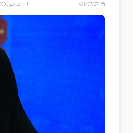
1401/07/27
کد خبر : 658