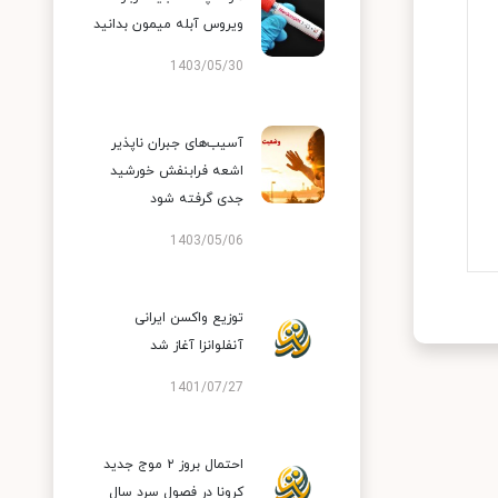
ویروس آبله میمون بدانید
1403/05/30
آسیب‌های جبران ناپذیر
اشعه فرابنفش خورشید
جدی گرفته شود
1403/05/06
توزیع واکسن ایرانی
آنفلوانزا آغاز شد
1401/07/27
احتمال بروز ۲ موج جدید
کرونا در فصول سرد سال