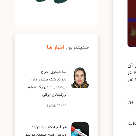
جدیدترین
اخبار ها
 آن
بیان کرد: از دیروز تا امروز ۱۱ تیر ۱۳۹۹ و بر اساس معیارهای قطعی تشخیصی، دو هزار و ۵۴۹ بیمار جدید مبتلا به کووید ۱۹ در
ندا حیدری، جراح
کشور شناسایی شد که یک هزار و ۶۲۱ مورد بستری شدند. با این حساب، مجموع بیماران کووید ۱۹ در کشور به ۲۳۰ هزار و ۲۱۱ نفر
دندانپزشک هشدار داد؛
بی‌دندانی کامل یک ششم
بزرگسالان ایرانی
تگان این
1404/09/29
ده‌اند.
هر آنچه که باید درباره
ویروس آبله میمون بدانید