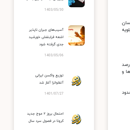
1403/05/30
سان
ویه
آسیب‌های جبران ناپذیر
اشعه فرابنفش خورشید
جدی گرفته شود
1403/05/06
د ۱۹ نه واکسن و نه دارویی دارد. اگر سه نکته رعایت شود، می‌توان تا ۹۷ درصد
ا و
توزیع واکسن ایرانی
آنفلوانزا آغاز شد
دود
1401/07/27
احتمال بروز ۲ موج جدید
کرونا در فصول سرد سال