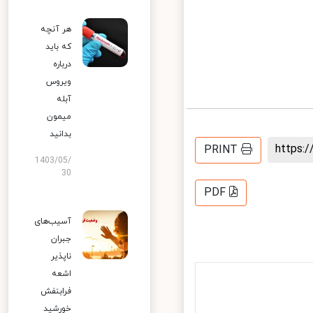
هر آنچه
که باید
درباره
ویروس
آبله
میمون
بدانید
https
PRINT
1403/05/
30
PDF
آسیب‌های
جبران
ناپذیر
اشعه
فرابنفش
خورشید