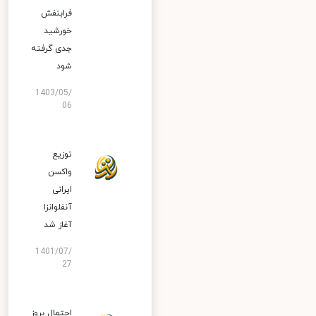
فرابنفش
خورشید
جدی گرفته
شود
1403/05/
06
توزیع
واکسن
ایرانی
آنفلوانزا
آغاز شد
1401/07/
27
احتمال بروز