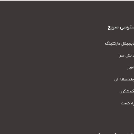
رسی سریع
یتال مارکتینگ
نش سرا
ار
رسانه ای
دشگری
دکست