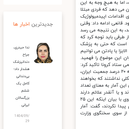
اما به هیچ وجه به این
 می دهد که فردی مبتلا
اقدامات اپیدمیولوژیک
قانعی ادامه داد: وقتی
جدیدترین
اخبار ها
 به این نتیجه می رسد
طرفی باید توجه کرد که
شوند، آنقدر خفیف است که حتی به پزشک
ندا حیدری،
ت الایزا یا پادتن می توانیم
جراح
 این موضوع را فهمید.
دندانپزشک
 ستاد کرونا تاکید کرد:
هشدار داد؛
بنابراین زمانیکه وزارت بهداشت اعلام می کند که ۲۵ میلیون نفر یا نزدیک به ۲۰ درصد جمعیت ایران،
بی‌دندانی
ی نداشتند که بخواهند
کامل یک
ن آمار به معنای تعداد
ششم
یا آنقدر علائم دارند
بزرگسالان
که تست PCR برایشان انجام شده و بیماری شان تشخیص داده می شود. وی با بیان اینکه این ۲۵
ایرانی
یدا نکردند، گفت: آمار
ز سوی سخنگوی وزارت
1404/09/
29