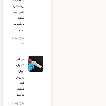
هشدار داد؛
بی‌دندانی
کامل یک
ششم
بزرگسالان
ایرانی
1404/09/
29
هر آنچه
که باید
درباره
ویروس
آبله
میمون
بدانید
1403/05/