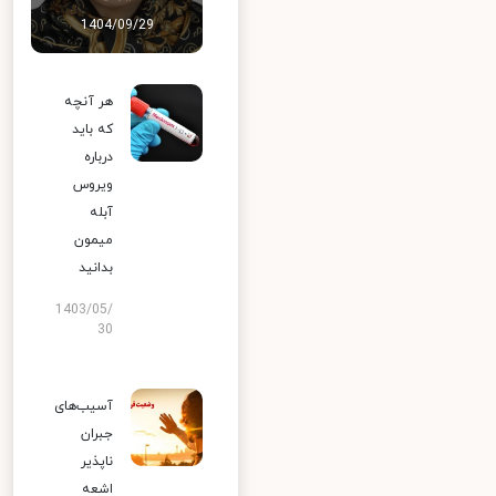
1404/09/29
هر آنچه
که باید
درباره
ویروس
آبله
میمون
بدانید
1403/05/
30
آسیب‌های
جبران
ناپذیر
اشعه