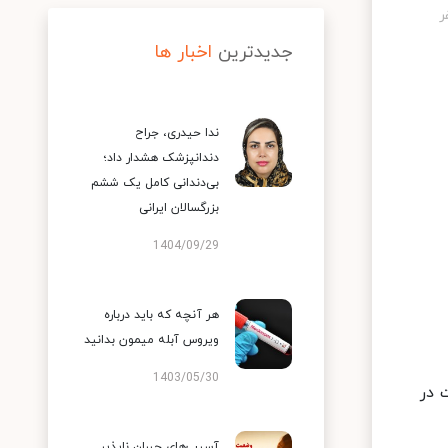
جدیدترین
اخبار ها
ندا حیدری، جراح
دندانپزشک هشدار داد؛
بی‌دندانی کامل یک ششم
بزرگسالان ایرانی
1404/09/29
هر آنچه که باید درباره
ویروس آبله میمون بدانید
1403/05/30
مشارکت در
آسیب‌های جبران ناپذیر