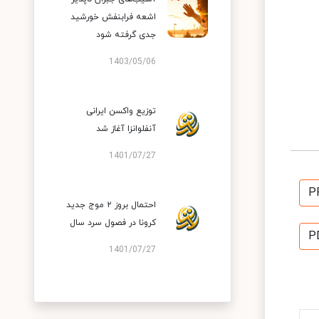
اشعه فرابنفش خورشید
جدی گرفته شود
1403/05/06
توزیع واکسن ایرانی
آنفلوانزا آغاز شد
1401/07/27
P
احتمال بروز ۲ موج جدید
کرونا در فصول سرد سال
P
1401/07/27