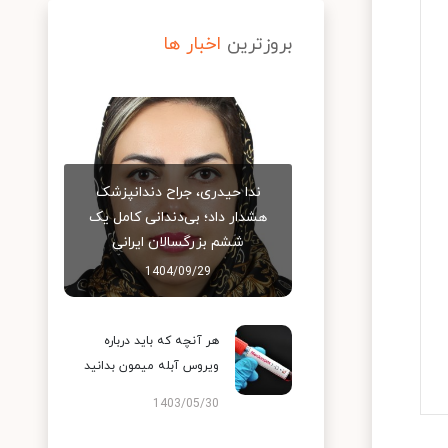
بروزترین
اخبار ها
ندا حیدری، جراح دندانپزشک
هشدار داد؛ بی‌دندانی کامل یک
ششم بزرگسالان ایرانی
1404/09/29
هر آنچه که باید درباره
ویروس آبله میمون بدانید
1403/05/30