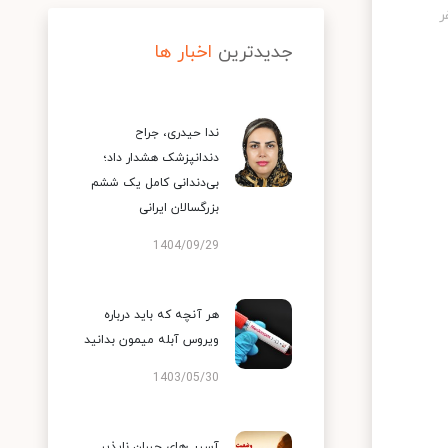
جدیدترین
اخبار ها
ندا حیدری، جراح
دندانپزشک هشدار داد؛
بی‌دندانی کامل یک ششم
بزرگسالان ایرانی
1404/09/29
هر آنچه که باید درباره
ویروس آبله میمون بدانید
1403/05/30
آسیب‌های جبران ناپذیر