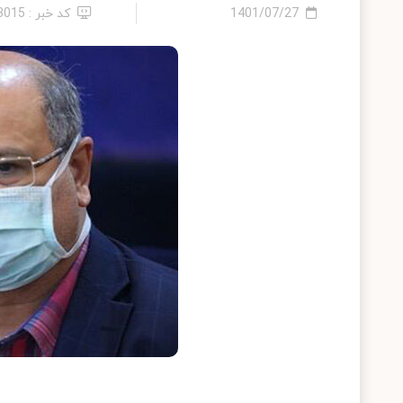
1401/07/27
کد خبر : 13015