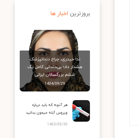
بروزترین
اخبار ها
ندا حیدری، جراح دندانپزشک
هشدار داد؛ بی‌دندانی کامل یک
ششم بزرگسالان ایرانی
1404/09/29
هر آنچه که باید درباره
ویروس آبله میمون بدانید
1403/05/30