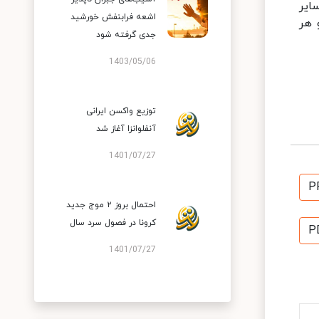
ایر
اشعه فرابنفش خورشید
 هر
جدی گرفته شود
1403/05/06
توزیع واکسن ایرانی
آنفلوانزا آغاز شد
1401/07/27
P
احتمال بروز ۲ موج جدید
کرونا در فصول سرد سال
P
1401/07/27