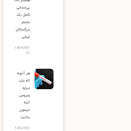
هشدار داد؛
بی‌دندانی
کامل یک
ششم
بزرگسالان
ایرانی
1404/09/
29
هر آنچه
که باید
درباره
ویروس
آبله
میمون
بدانید
1403/05/