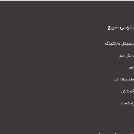
رسی سریع
یتال مارکتینگ
نش سرا
ار
رسانه ای
دشگری
دکست