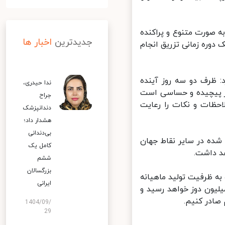
و به صورت متنوع و پراکنده
جدیدترین
اخبار ها
وره زمانی تزریق انجام
ظرف دو سه روز آینده
ندا حیدری،
ر پیچیده و حساسی است
جراح
حظات و نکات را رعایت
دندانپزشک
هشدار داد؛
بی‌دندانی
ده در سایر نقاط جهان
کامل یک
 داشت.
ششم
بزرگسالان
سن در این مجموعه گفت: ظرف 40 روز آینده به ظرفیت تولید ماهیانه
ایرانی
وز خواهیم رسید و از 6 ماه دیگر این ظرفیت به ماهیانه 12 میلیون دوز خواهد رسید و
ادر کنیم.
1404/09/
29