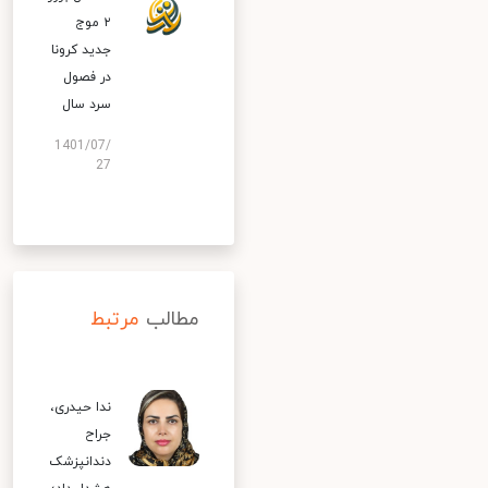
۲ موج
جدید کرونا
در فصول
سرد سال
1401/07/
27
مطالب
مرتبط
ندا حیدری،
جراح
دندانپزشک