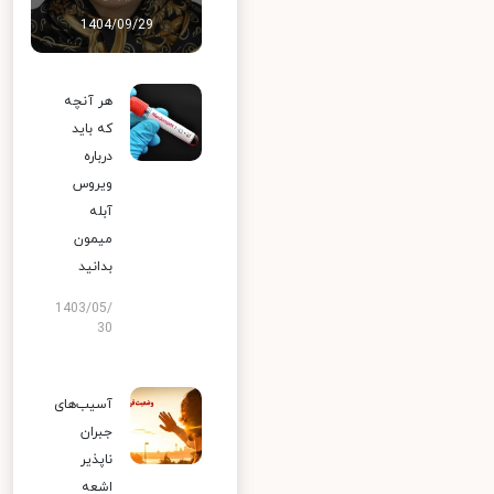
1404/09/29
هر آنچه
که باید
درباره
ویروس
آبله
میمون
بدانید
1403/05/
30
آسیب‌های
جبران
ناپذیر
اشعه