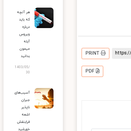
هر آنچه
که باید
درباره
ویروس
آبله
میمون
https
PRINT
بدانید
1403/05/
PDF
30
آسیب‌های
جبران
ناپذیر
اشعه
فرابنفش
خورشید