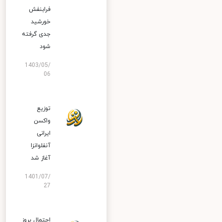
فرابنفش
خورشید
جدی گرفته
شود
1403/05/
06
توزیع
واکسن
ایرانی
آنفلوانزا
آغاز شد
1401/07/
27
احتمال بروز