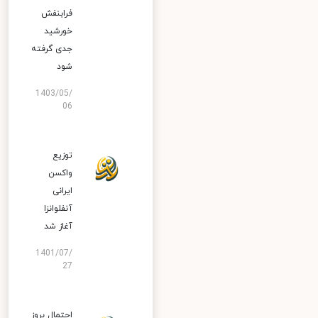
فرابنفش
خورشید
جدی گرفته
شود
1403/05/
06
توزیع
واکسن
ایرانی
آنفلوانزا
آغاز شد
1401/07/
27
احتمال بروز