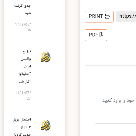
جدی گرفته
شود
https
PRINT
1403/05/
06
PDF
توزیع
واکسن
ایرانی
آنفلوانزا
آغاز شد
1401/07/
27
احتمال بروز
۲ موج
جدید کرونا