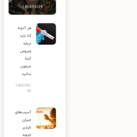
1404/09/29
هر آنچه
که باید
درباره
ویروس
آبله
میمون
بدانید
1403/05/
30
آسیب‌های
جبران
ناپذیر
اشعه