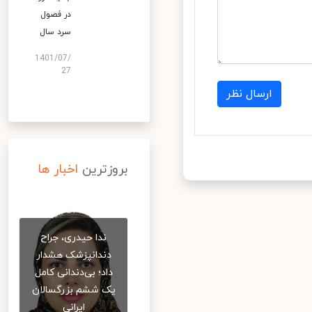
در فصول
سرد سال
1401/07/
27
ارسال نظر
بروزترین
اخبار ها
ندا حیدری، جراح
دندانپزشک هشدار
داد؛ بی‌دندانی کامل
یک ششم بزرگسالان
ایرانی