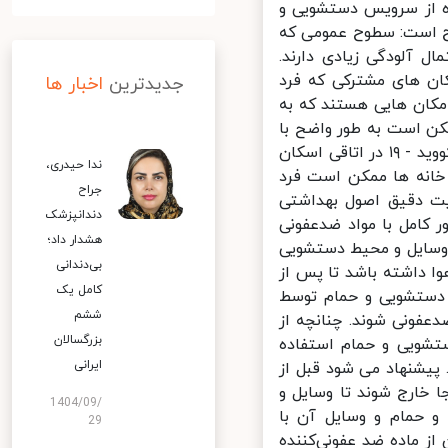
 از سرویس دستشویی و
 که به این شرح است: سطوح عمومی که
 احتمال آلودگی زیادی دارند.
ان های مشترکی که فرد
جدیدترین
اخبار ها
مکان هایی هستند که به
ن است به طور واضح با
مایعات بدن افراد آلوده شوند. به طور کلی توصیه می شود که فرد مبتلا به کووید - ۱۹ در اتاقی اسکان
ندا حیدری،
خانه ها ممکن است فرد
جراح
یت دقیق اصول بهداشتی
دندانپزشک
کامل با مواد ضدعفونی
هشدار داد؛
سایل و محیط دستشویی
بی‌دندانی
ا داشته باشد تا پس از
کامل یک
 دستشویی و حمام توسط
ششم
فونی شوند. چنانچه از
بزرگسالان
ویی و حمام استفاده
ایرانی
یشنهاد می شود قبل از
خارج شوند تا وسایل و
1404/09/
حمام و وسایل آن با
29
 ماده ضد عفونی‌کننده