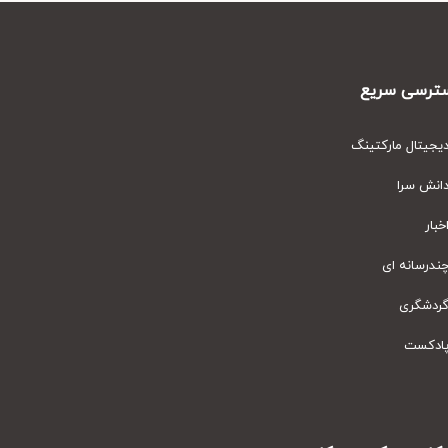
رسی سریع
یتال مارکتینگ
نش سرا
ار
رسانه ای
دشگری
دکست