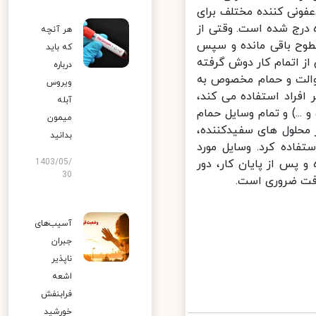
ضدعفونی کننده مختلف برای
درج شده است. وقتی از
هر آنچه
شود، بهتر است ۱۰ دقیقه روی سطوح باقی مانده و سپس
که باید
ز اتمام کار دوش گرفته
درباره
کند. توصیه می شود فرد مبتلا به کووید - ۱۹ از توالت و حمام مخصوص به
ویروس
فراد استفاده می کند،
آبله
.) و تمام وسایل حمام
میمون
محلول های سفیدکننده،
بدانید
یدشده استفاده کرد. وسایل مورد
پس از پایان کار، دور
1403/05/
30
ت ضروری است.
آسیب‌های
جبران
ناپذیر
اشعه
فرابنفش
خورشید