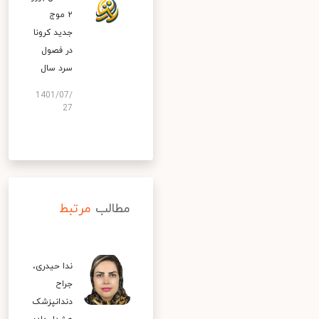
۲ موج
جدید کرونا
در فصول
سرد سال
1401/07/
27
مطالب
مرتبط
ندا حیدری،
جراح
دندانپزشک