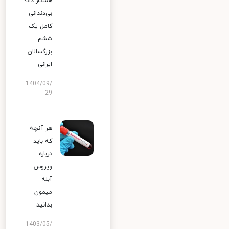
هشدار داد؛
بی‌دندانی
کامل یک
ششم
بزرگسالان
ایرانی
1404/09/
29
هر آنچه
که باید
درباره
ویروس
آبله
میمون
بدانید
1403/05/