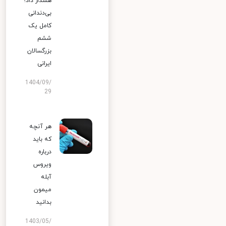
هشدار داد؛
بی‌دندانی
کامل یک
ششم
بزرگسالان
ایرانی
1404/09/
29
هر آنچه
که باید
درباره
ویروس
آبله
میمون
بدانید
1403/05/