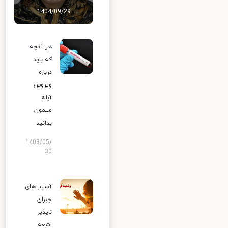
1404/09/29
هر آنچه
که باید
درباره
ویروس
آبله
میمون
بدانید
1403/05/
30
آسیب‌های
جبران
ناپذیر
اشعه