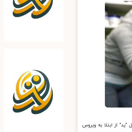
د" از ابتلا به ویروس