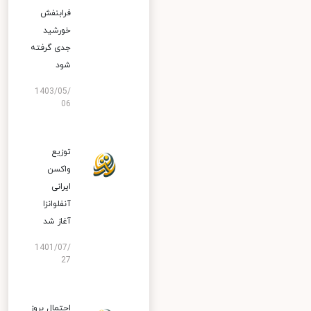
فرابنفش
خورشید
جدی گرفته
شود
1403/05/
06
توزیع
واکسن
ایرانی
آنفلوانزا
آغاز شد
1401/07/
27
احتمال بروز