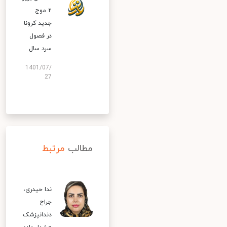
۲ موج
جدید کرونا
در فصول
سرد سال
1401/07/
27
مطالب
مرتبط
ندا حیدری،
جراح
دندانپزشک