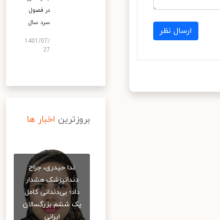
در فصول
سرد سال
ارسال نظر
1401/07/
27
بروزترین
اخبار ها
ندا حیدری، جراح
دندانپزشک هشدار
داد؛ بی‌دندانی کامل
یک ششم بزرگسالان
ایرانی