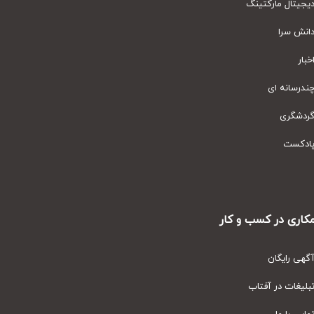
یتال مارکتینگ
نش سرا
ار
رسانه ای
دشگری
دکست
ری در کسب و کار
ی رایگان
یغات در آفتاب