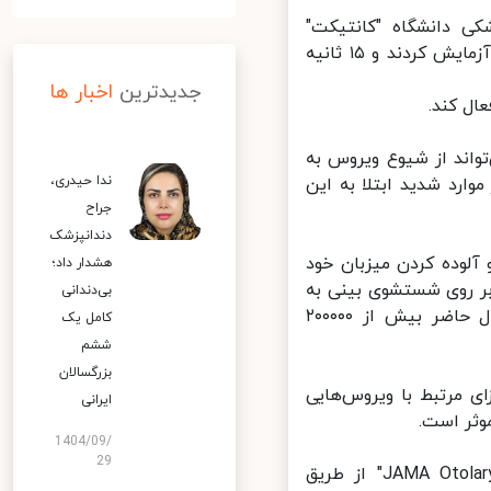
کده پزشکی دانشگاه "کانتیکت"
نمونه‌های ویروس کووید۱۹ را در برابر سه غلظت مختلف محلول ید (PVP-I) آزمایش کردند و ۱۵ ثانیه
جدیدترین
اخبار ها
ل کند.
اند از شیوع ویروس به
ندا حیدری،
رد شدید ابتلا به این
جراح
دندانپزشک
 برای ورود و آلوده کردن میزبان خود
هشدار داد؛
ر روی شستشوی بینی به
بی‌دندانی
عنوان راهی برای کنترل بیماری همه‌گیر کرونا متمرکز کرده‌اند که در حال حاضر بیش از ۲۰۰۰۰۰
کامل یک
ششم
بزرگسالان
یماری‌زای مرتبط با ویروس‌هایی
ایرانی
1404/09/
29
مطالعه جدید منتشر شده در مجله "JAMA Otolaryngology-Head and Neck Surgery" از طریق