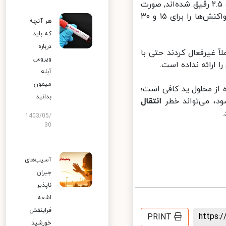
آزمایش نمونه‌های ویروس در برابر محلول‌های ید که در سه غلظت ۰.۵, ۱.۲۵ و ۲.۵ رقیق شده‌اند, صورت
گرفته است؛ سپس غلظت PVP-I با محلول ۷۰ درصد اتانول مقایسه شد و واکنش‌ها را برای ۱۵ و ۳۰
هر آنچه
که باید
درباره
ه‌های ید، ویروس را فقط در ۱۵ ثانیه کاملاً غیرفعال کردند حتی با
ویروس
آبله
میمون
 استفاده از محلول ید کافی است؛
بدانید
انتقال
1403/05/
30
آسیب‌های
جبران
ناپذیر
اشعه
فرابنفش
https
PRINT
خورشید