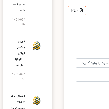
جدی گرفته
PDF
شود
1403/05/
06
توزیع
واکسن
ایرانی
آنفلوانزا
آغاز شد
1401/07/
27
احتمال بروز
۲ موج
جدید کرونا