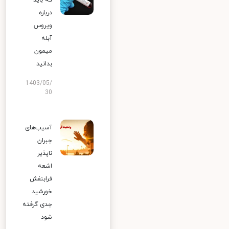
که باید
درباره
ویروس
آبله
میمون
بدانید
1403/05/
30
آسیب‌های
جبران
ناپذیر
اشعه
فرابنفش
خورشید
جدی گرفته
شود