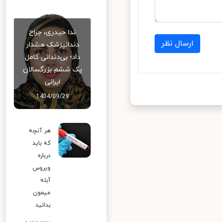
ندا حیدری، جراح
ارسال نظر
دندانپزشک هشدار
داد؛ بی‌دندانی کامل
یک ششم بزرگسالان
ایرانی
1404/09/29
هر آنچه
که باید
درباره
ویروس
آبله
میمون
بدانید