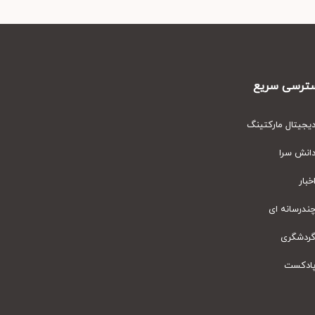
رسی سریع
یتال مارکتینگ
نش سرا
ار
رسانه ای
دشگری
دکست