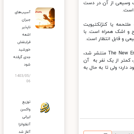
 وسیعی از آن در دست
ست.
آسیب‌های
جبران
لتحمه یا کنژنکتیویت
ناپذیر
و اشک همراه است. با
اشعه
ی و قابل انتظار است.
فرابنفش
خورشید
بر اساس مطالعاتی که چندی پیش در نشریه The New England Journal of Medicine منتشر شد،‌
جدی گرفته
 کمتر از یک نفر به آن
شود
رد؛ ‌ولی تا به حال به
1403/05/
06
توزیع
واکسن
ایرانی
آنفلوانزا
آغاز شد