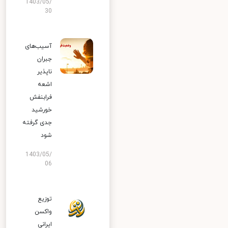
1403/05/
30
آسیب‌های
جبران
ناپذیر
اشعه
فرابنفش
خورشید
جدی گرفته
شود
1403/05/
06
توزیع
واکسن
ایرانی