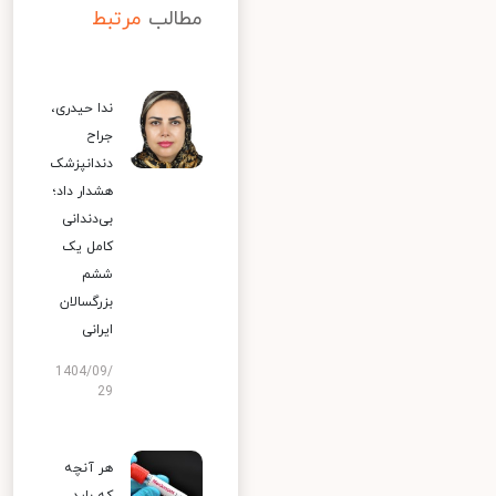
مطالب
مرتبط
ندا حیدری،
جراح
دندانپزشک
هشدار داد؛
بی‌دندانی
کامل یک
ششم
بزرگسالان
ایرانی
1404/09/
29
هر آنچه