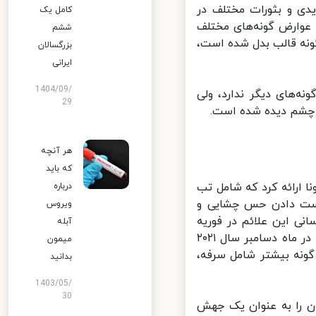
ی و بثورات مختلف در
کامل یک
عوارض گونه‌های مختلف
ششم
نه قالب بدل شده است،
بزرگسالان
ایرانی
1404/09/
‌های دیگر ندارد، ولی
29
چشم دیده شده است.
هر آنچه
که باید
 ارائه کرد که شامل تب
درباره
دست دادن حس چشایی و
ویروس
نی این علائم در فوریه
آبله
سال ۲۰۲۱ میلادی بود؛ یعنی زمانی که گونه دلتا شیوع غالب بود. گزارشی که در ماه دسامبر سال ۲۰۲۱
میمون
ونه بیشتر شامل سرفه،
بدانید
1403/05/
30
۲۰ میلادی سویه اومیکرون را به عنوان یک جهش