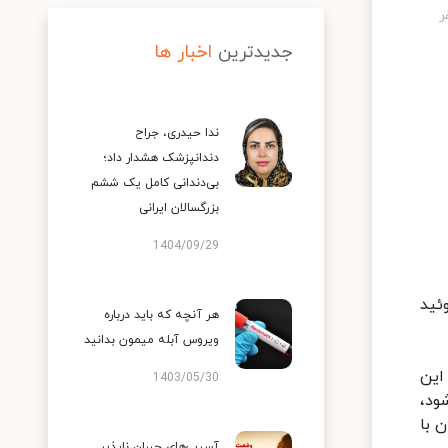
جدیدترین
اخبار ها
ندا حیدری، جراح
دندانپزشک هشدار داد؛
بی‌دندانی کامل یک ششم
بزرگسالان ایرانی
1404/09/29
ئید
هر آنچه که باید درباره
ویروس آبله میمون بدانید
این
1403/05/30
ود،
 با
آسیب‌های جبران ناپذیر