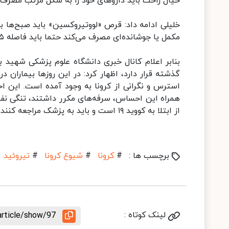
خیال راحت باید داروهای خود را به شکل مرتب مصرف ک
خلیلی ادامه داد: قرص «لووتیروکسین» باید صبح‌ها
مکمل یا جوشانده‌ای مصرف می‌کند حتما باید فاصله ۵ یا ۶ ساعته با قرص لووتیروکسین را رعایت کند.
بنابر اعلام کانال خبری دانشگاه علوم پزشکی شهید ب
گذشته قرار دارد، اظهار کرد: در این روزها بیماران 
همراه این احساس، سرفه‌های مکرر داشتند، تنگی نفس ب
از ابتلا به کووید ۱۹ است و باید به پزشک مراجعه کنند.
برچسب ها :
#
کرونا
#
شیوع کرونا
#
تیروئید
لینک کوتاه :
article/show/97