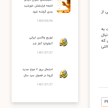
اشعه فرابنفش خورشید
 از
جدی گرفته شود
1403/05/06
 به
بال
توزیع واکسن ایرانی
ته در صورتی که
آنفلوانزا آغاز شد
لتی
1401/07/27
احتمال بروز ۲ موج جدید
کرونا در فصول سرد سال
1401/07/27
P