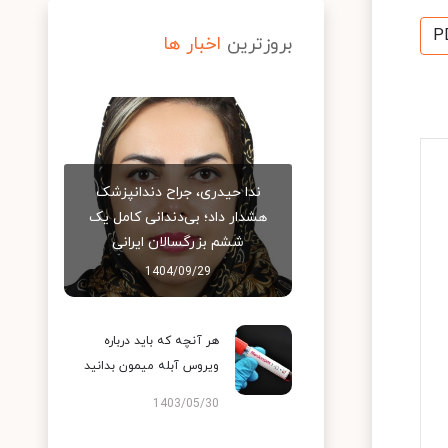
P
بروزترین
اخبار ها
ندا حیدری، جراح دندانپزشک
هشدار داد؛ بی‌دندانی کامل یک
ششم بزرگسالان ایرانی
1404/09/29
هر آنچه که باید درباره
ویروس آبله میمون بدانید
1403/05/30