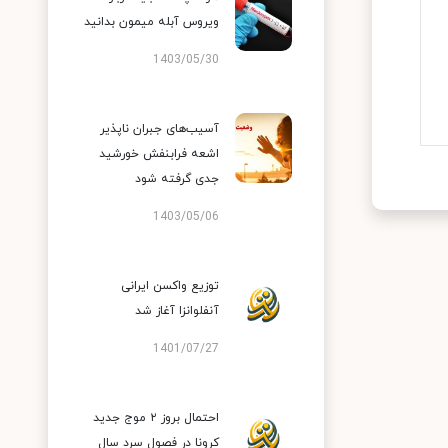
ویروس آبله میمون بدانید
1403/05/30
آسیب‌های جبران ناپذیر
اشعه فرابنفش خورشید
جدی گرفته شود
1403/05/06
توزیع واکسن ایرانی
آنفلوانزا آغاز شد
1401/07/27
احتمال بروز ۲ موج جدید
کرونا در فصول سرد سال