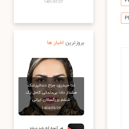
P
1401/07/27
P
بروزترین
اخبار ها
ندا حیدری، جراح دندانپزشک
هشدار داد؛ بی‌دندانی کامل یک
ششم بزرگسالان ایرانی
1404/09/29
هر آنچه که باید درباره