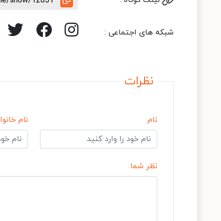
لینک کوتاه :
icle/show/12851
شبکه های اجتماعی :
نظرات
نام
نام خانوا
نظر شما