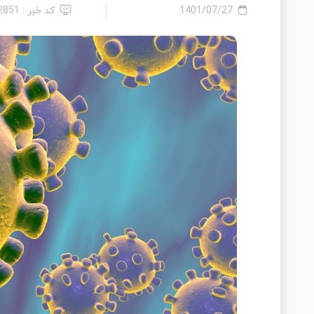
1401/07/27
کد خبر : 12851