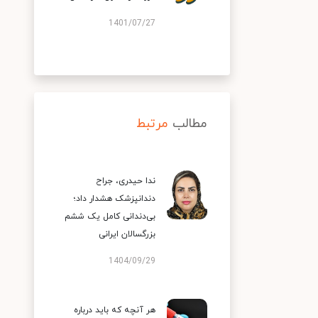
1401/07/27
مطالب
مرتبط
ندا حیدری، جراح
دندانپزشک هشدار داد؛
بی‌دندانی کامل یک ششم
بزرگسالان ایرانی
1404/09/29
هر آنچه که باید درباره