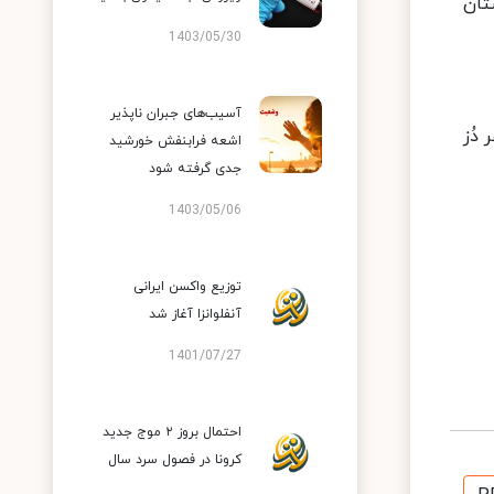
 ۱۰۵ شهرستان در وضعیت زرد و ۳۴۳ شهرستان
1403/05/30
آسیب‌های جبران ناپذیر
۶۴ میلیون و ۶۵۵ هزار و ۷۹۷ نفر دُز اول، ۵۸ میلیون و ۱۰ هزار و ۶۵۴ نفر دُز
اشعه فرابنفش خورشید
جدی گرفته شود
1403/05/06
توزیع واکسن ایرانی
آنفلوانزا آغاز شد
1401/07/27
احتمال بروز ۲ موج جدید
کرونا در فصول سرد سال