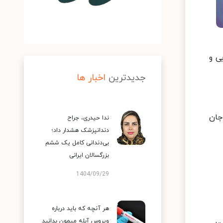
وید۱۹ در کشور شناسایی و
جدیدترین
اخبار ها
جموع جان
ندا حیدری، جراح
دندانپزشک هشدار داد؛
بی‌دندانی کامل یک ششم
بزرگسالان ایرانی
1404/09/29
هر آنچه که باید درباره
ویروس آبله میمون بدانید