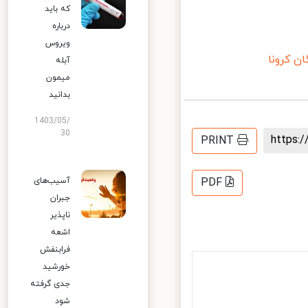
که باید
درباره
ویروس
 کرونا
آبله
میمون
بدانید
1403/05/
30
https
PRINT
آسیب‌های
PDF
جبران
ناپذیر
اشعه
فرابنفش
خورشید
جدی گرفته
شود