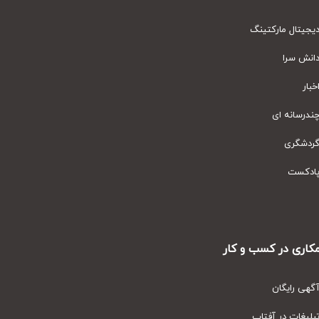
یتال مارکتینگ
نش سرا
ار
رسانه ای
دشگری
دکست
ری در کسب و کار
ی رایگان
یغات در آفتاب