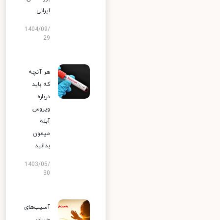
ایرانی
1404/09/
29
هر آنچه
که باید
درباره
ویروس
آبله
میمون
بدانید
1403/05/
30
آسیب‌های
جبران