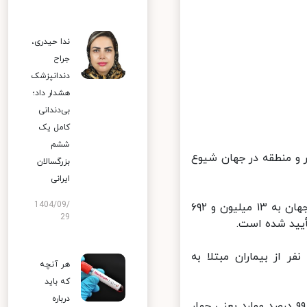
ندا حیدری،
جراح
دندانپزشک
هشدار داد؛
بی‌دندانی
کامل یک
ششم
ر مبتلایان به بیماری کووید-۱۹ که تاکنون در ۲۱۳ کشور و منطقه در جهان شیوع
بزرگسالان
ایرانی
1404/09/
تازه‌ترین آمارها حاکی از آن است که شمار مبتلایان کروناویروس جدید در جهان به ۱۳ میلیون و ۶۹۲
29
بنابر تازه‌ترین آمارها تاکنون هشت میلیون و ۱۴۸ هزار و ۵۷۶ نفر از بیماران مبتلا به
هر آنچه
که باید
درباره
از میان چهار میلیون و ۹۵۷ هزار و ۴۹۸ مورد ابتلای فعال در سراسر جهان، ۹۹ درصد موارد یعنی چهار