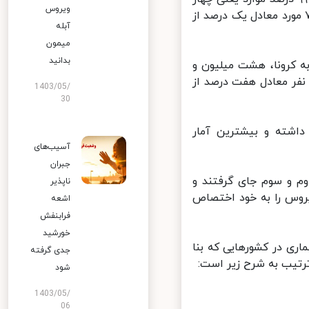
ویروس
ون و ۸۹۷ هزار و ۷۲۸ نفر وضعیت خفیف داشته‌اند و تنها ۵۹ هزار و ۷۷۰ مورد معادل یک درصد از
آبله
میمون
بدانید
بیماران مبتلا به کرونا، هشت میلیون و
ر و ۵۷۶ نفر معادل ۹۳ درصد از موارد بهبود یافته و ۵۸۶ هزار و ۸۴۵ نفر معادل هفت درصد از
1403/05/
30
فهرست کشورهای درگیر با بیماری کووید-۱۹ قرار داشته و بیشترین آمار
آسیب‌های
جبران
م و سوم جای گرفتند و
ناپذیر
روس را به خود اختصاص
اشعه
فرابنفش
خورشید
ماری در کشورهایی که بنا
جدی گرفته
ترتیب به شرح زیر است:
شود
1403/05/
06