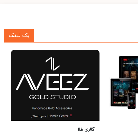
بک لینک
گالری طلا