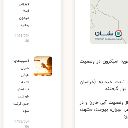
ویروس
آبله
میمون
بدانید
1403/05/
30
ه امیکرون در وضعیت
آسیب‌های
جبران
ناپذیر
تربت حیدریه (خراسان
اشعه
ار گرفتند.
فرابنفش
خورشید
 از وضعیت آبی خارج و در
جدی گرفته
، تهران، بیرجند، مشهد،
شود
1403/05/
06