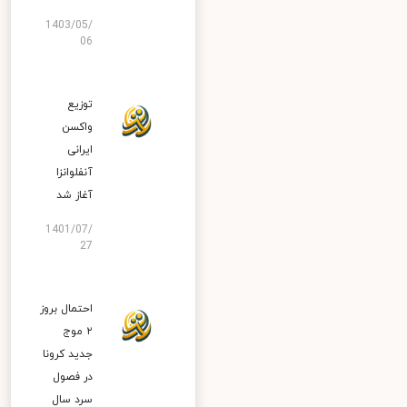
1403/05/
06
توزیع
واکسن
ایرانی
آنفلوانزا
آغاز شد
1401/07/
27
احتمال بروز
۲ موج
جدید کرونا
در فصول
سرد سال