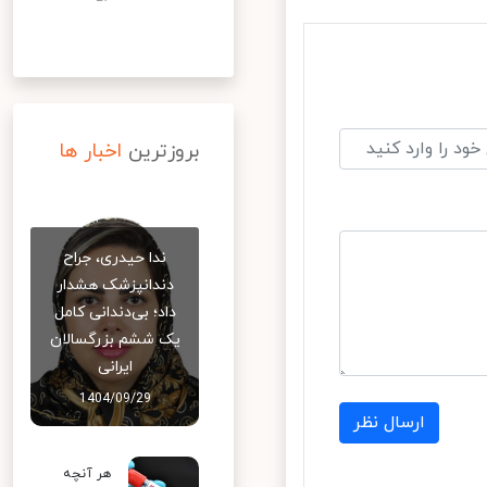
بروزترین
اخبار ها
ندا حیدری، جراح
دندانپزشک هشدار
داد؛ بی‌دندانی کامل
یک ششم بزرگسالان
ایرانی
1404/09/29
ارسال نظر
هر آنچه