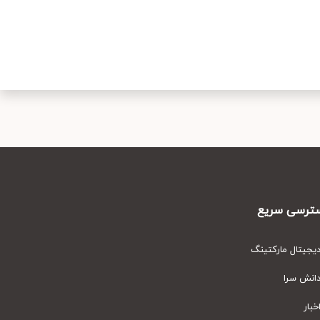
رسی سریع
یتال مارکتینگ
نش سرا
ار