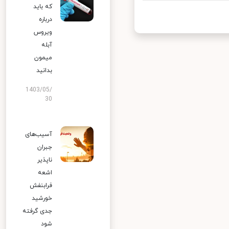
که باید
درباره
ویروس
آبله
میمون
بدانید
1403/05/
30
آسیب‌های
جبران
ناپذیر
اشعه
فرابنفش
خورشید
جدی گرفته
شود