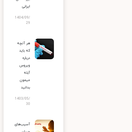
ایرانی
1404/09/
29
هر آنچه
که باید
درباره
ویروس
آبله
میمون
بدانید
1403/05/
30
آسیب‌های
جبران