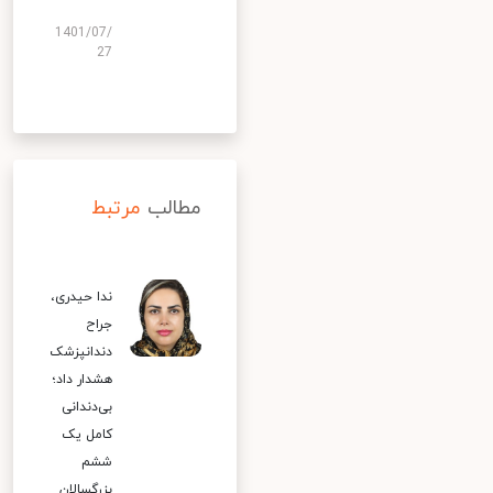
1401/07/
27
مطالب
مرتبط
ندا حیدری،
جراح
دندانپزشک
هشدار داد؛
بی‌دندانی
کامل یک
ششم
بزرگسالان