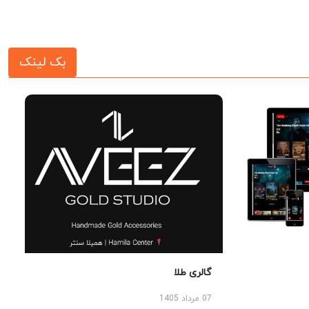
بک لینک
گالری طلا
07 مرداد 1405