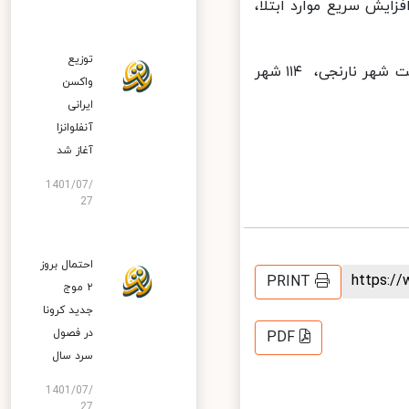
ایش سریع موارد ابتلا،
توزیع
آخرین آمار رنگ‌بندی شهرستانها به این ترتیب است؛ یک شهر قرمز، هشت شهر نارنجی، ۱۱۴ شهر
واکسن
ایرانی
آنفلوانزا
آغاز شد
1401/07/
27
احتمال بروز
https:
PRINT
۲ موج
جدید کرونا
در فصول
PDF
سرد سال
1401/07/
27