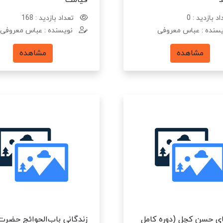
د
قیامت
د بازدید : 0
تعداد بازدید : 168
سنده : عباس معروفی
نویسنده : عباس معروفی
مشاهده
مشاهده
ی حسن کچل (دوره کامل
زندگانی باب‌الحوائج حضرت