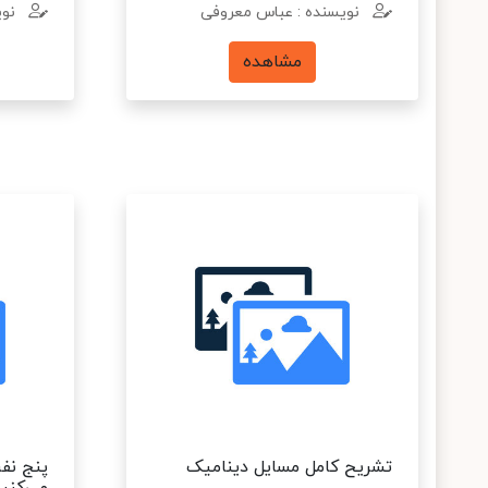
نویسنده : عباس معروفی
نوی
مشاهده
تشریح کامل مسایل دینامیک
پنج نف