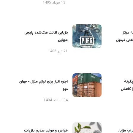
13 مرداد 1405
ه مرکز
بازیابی اکانت هک‌شده پابجی
عتی تبدیل
موبایل
21 تیر 1405
گونه
اجاره انبار برای لوازم منزل - جهان
را کاهش
دپو
04 اسفند 1404
ام؛ مزایا،
خواص و فواید سدیم بنزوات