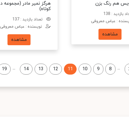
یس هم رنگ بزن
هرگز نمیر مادر (مجموعه د
کوتاه)
د بازدید : 138
تعداد بازدید : 137
سنده : عباس معروفی
نویسنده : عباس معروفی
مشاهده
مشاهده
...
...
19
14
13
12
11
10
9
8