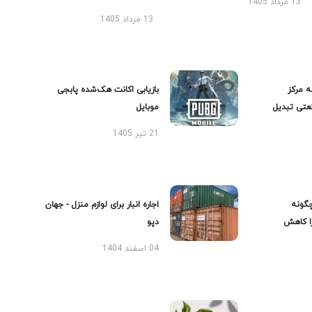
13 مرداد 1405
13 مرداد 1405
ه مرکز
بازیابی اکانت هک‌شده پابجی
عتی تبدیل
موبایل
21 تیر 1405
گونه
اجاره انبار برای لوازم منزل - جهان
را کاهش
دپو
04 اسفند 1404