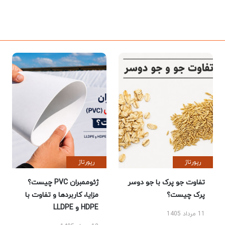
رپورتاژ
رپورتاژ
تفاوت جو پرک با جو دوسر
ژئوممبران PVC چیست؟
پرک چیست؟
مزایا، کاربردها و تفاوت با
HDPE و LLDPE
11 مرداد 1405