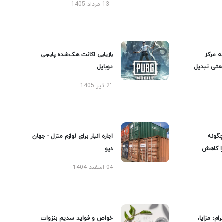
13 مرداد 1405
ه مرکز
بازیابی اکانت هک‌شده پابجی
عتی تبدیل
موبایل
21 تیر 1405
گونه
اجاره انبار برای لوازم منزل - جهان
را کاهش
دپو
04 اسفند 1404
ام؛ مزایا،
خواص و فواید سدیم بنزوات