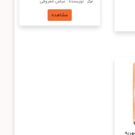
نویسنده : عباس معروفی
مشاهده
هریه