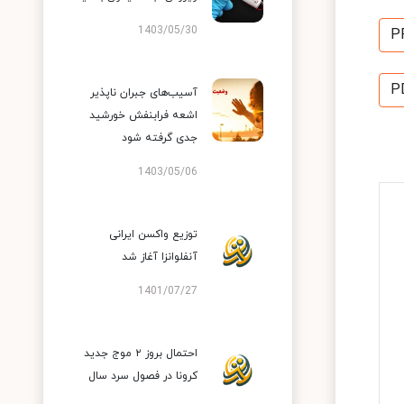
1403/05/30
P
P
آسیب‌های جبران ناپذیر
اشعه فرابنفش خورشید
جدی گرفته شود
1403/05/06
توزیع واکسن ایرانی
آنفلوانزا آغاز شد
1401/07/27
احتمال بروز ۲ موج جدید
کرونا در فصول سرد سال