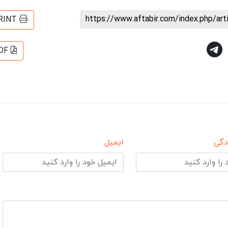
https://www.aftabir.com/index.php/ar
RINT
DF
دگی
ایمیل