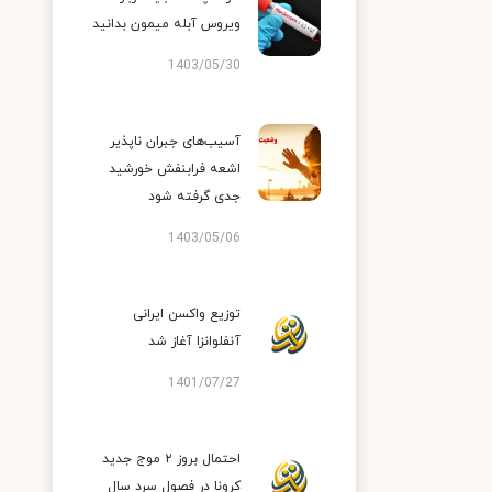
ویروس آبله میمون بدانید
1403/05/30
آسیب‌های جبران ناپذیر
اشعه فرابنفش خورشید
جدی گرفته شود
1403/05/06
توزیع واکسن ایرانی
آنفلوانزا آغاز شد
1401/07/27
احتمال بروز ۲ موج جدید
کرونا در فصول سرد سال