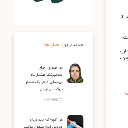
نفر از بیماران، بهبود یافته و یا از بیمارستانها ترخیص شده اند و ۴۱۰۴ نفر از
جدیدترین
اخبار ها
ان،
ین،
ندا حیدری، جراح
دندانپزشک هشدار داد؛
بی‌دندانی کامل یک ششم
بزرگسالان ایرانی
ی
1404/09/29
هر آنچه که باید درباره
ویروس آبله میمون بدانید