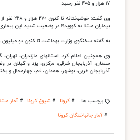
۱۷ هزار و ۴۰۵ نفر رسید.
بیماران مبتلا به کووید۱۹ در وضعیت شدید این بیماری تحت مراقبت قرار دارند.
به گفته سخنگوی وزارت بهداشت تا کنون دو میلیون و ۵۳۴ هزار و ۶۵۸ آزمایش تشخیص کووید۱۹ در کشور انجام شده اس
وی همچنین اعلام کرد: استانهای مازندران، تهران، گ
سمنان، آذربایجان شرقی، مرکزی، یزد و گیلان در وض
آذربایجان غربی، بوشهر، همدان، قم، چهارمحال و بختی
برچسب ها :
#
کرونا
#
شیوع کرونا
#
آمار مبتل
#
آمار جانباختگان کرونا