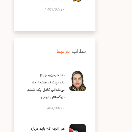
1401/07/27
مطالب
مرتبط
ندا حیدری، جراح
دندانپزشک هشدار داد؛
بی‌دندانی کامل یک ششم
بزرگسالان ایرانی
1404/09/29
هر آنچه که باید درباره