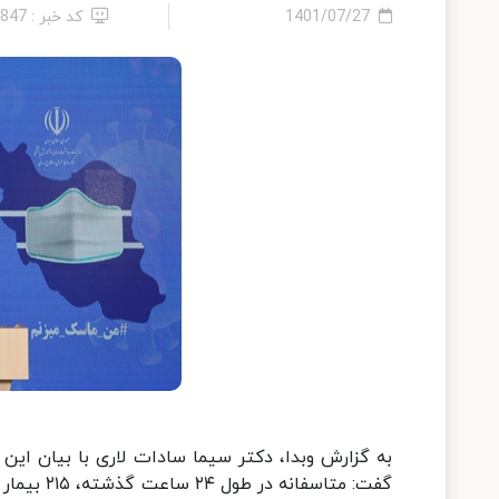
1401/07/27
کد خبر : 1847