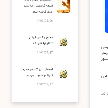
اشعه فرابنفش خورشید
جدی گرفته شود
1403/05/06
توزیع واکسن ایرانی
آنفلوانزا آغاز شد
روس
ر امروز (۲۳ مرداد ۱۳۹۹) و بر اساس معیارهای قطعی تشخیصی، دو هزار و ۶۲۵ بیمار
1401/07/27
 بستری شدند. با این حساب، مجموع بیماران کووید۱۹ در کشور
احتمال بروز ۲ موج جدید
تگان این
کرونا در فصول سرد سال
1401/07/27
ده‌اند.