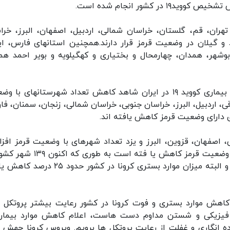
تهران، قم، گلستان، خراسان شمالی، اردبیل، اصفهان، البرز، خرا
 و گیلان در وضعیت قرمز قرار دارند.همچنین استانهای فارس، ایل
 بوشهر، همدان، چهارمحال و بختیاری و کهگیلویه و بویر احمد هم
لاری گفت: طبق آخرین گزارش ها از آمار و اطلاعات بیماری کووید ۱۹ در ایران شاهد کاهش تعداد شهرستانهای 
، اردبیل، البرز، خراسان جنوبی، خراسان شمالی، زنجان، سمنان، فا
 دارای وضعیت قرمز کاهش یافته اند.
ی، اصفهان، قزوین، البرز و یزد تعداد شهرهای با وضعیت قرمز افز
یافته است اما در مجموع در کشور تعداد شهرهای با وضعیت قرمز کاهش یا فته است ب
وضعیت قرمز و ۹۹ شهر در وضعیت هشدار قرار دارند و البته میزان موارد بستری کرونا در کشور ح
کاهش موارد بستری و فوت کرونا در کشور رعایت بیشتر پروتکل 
 فیزیکی و شستن مداوم دست هاست، اعلام کاهش موارد بیمار
انگاری و غفلت از رعایت پروتکل ها برویم. ویروس کرونا جهش پ