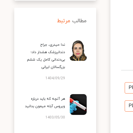
مطالب
مرتبط
ندا حیدری، جراح
دندانپزشک هشدار داد؛
بی‌دندانی کامل یک ششم
بزرگسالان ایرانی
1404/09/29
P
هر آنچه که باید درباره
P
ویروس آبله میمون بدانید
1403/05/30