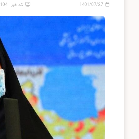
1401/07/27
کد خبر : 2104