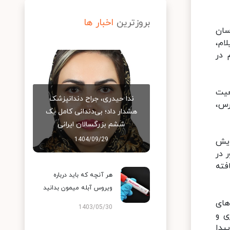
بروزترین
اخبار ها
سان
ام،
 در
با وضعیت
ندا حیدری، جراح دندانپزشک
رس،
هشدار داد؛ بی‌دندانی کامل یک
ششم بزرگسالان ایرانی
1404/09/29
ایش
ه طوری که اکنون ۱۳۹ شهر کشور در
دود ۲۵ درصد کاهش یافته
هر آنچه که باید درباره
ویروس آبله میمون بدانید
های
1403/05/30
ی و
یدا