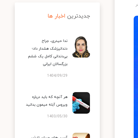
جدیدترین
اخبار ها
ندا حیدری، جراح
دندانپزشک هشدار داد؛
بی‌دندانی کامل یک ششم
بزرگسالان ایرانی
1404/09/29
هر آنچه که باید درباره
ویروس آبله میمون بدانید
1403/05/30
آسیب‌های جبران ناپذیر