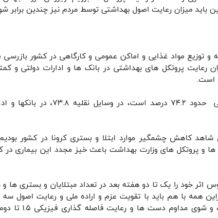
ین باید میزان رعایت اصول بهداشتی توسط مردم نیز چندین برابر شود
: از ۶ تا ۱۴ مرداد بیش از ۲۲۱ مرکز تهیه و توزیع مواد غذایی و اماکن عمومی و کارگاهی در کشور بازرس
 رعایت پروتکل های بهداشتی در بانک ها و ادارات دولتی و کمت
 است.
وی گفت: میزان استفاده از ماسک در اماکن عمومی حدود ۷۴.۲ درصد است، در وسایل نقلیه ۳.۸
شاهد کاهش چشمگیر موارد ابتلا و بستری کرونا در کشور بودیم 
 ها و پروتکل های وزارت بهداشت باعث خیز مجدد این بیماری در ک
س اثر خود را یک تا دو هفته بعد در تعداد مبتلایان و بستری ها و چ
براین همه با هم باید با تقویت عزم و اراده ملی و رعایت اصول سه گ
بهداشتی شامل زدن ماسک در اماکن عمومی، شست و شوی مداوم دست ها و 