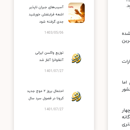
.
آسیب‌های جبران ناپذیر
اشعه فرابنفش خورشید
جدی گرفته شود
ی شده
1403/05/06
رین
توزیع واکسن ایرانی
آنفلوانزا آغاز شد
۷، در بانکها و ادارات
1401/07/27
اما
شور
احتمال بروز ۲ موج جدید
کرونا در فصول سرد سال
هار
1401/07/27
انه
رعایت فاصله گذاری فیزیکی ۱.۵ تا دومتری