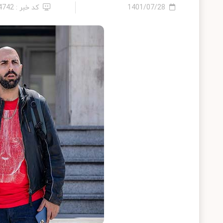
1401/07/28
کد خبر : 14742