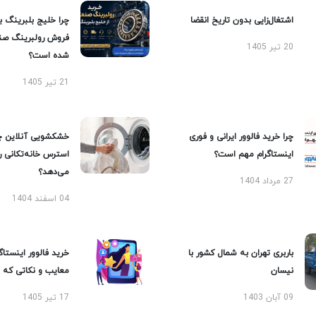
اشتغال‌زایی بدون تاریخ انقضا
چرا خلیج بلبرینگ ب
فروش رولبرینگ صن
20 تیر 1405
شده است؟
21 تیر 1405
چرا خرید فالوور ایرانی و فوری
خشکشویی آنلاین چ
اینستاگرام مهم است؟
استرس خانه‌تکانی 
می‌دهد؟
27 مرداد 1404
04 اسفند 1404
باربری تهران به شمال کشور با
خرید فالوور اینستاگر
نیسان
معایب و نکاتی که با
09 آبان 1403
17 تیر 1405