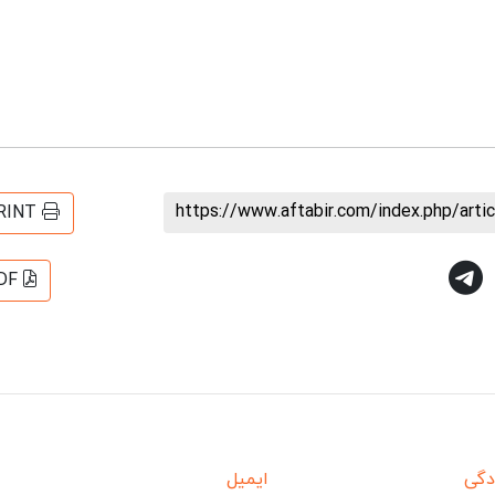
https://www.aftabir.com/index.php/art
RINT
DF
دگی
ایمیل