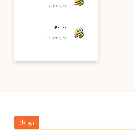
1401/07/28
تک خال
1401/07/28
رپورتاژ