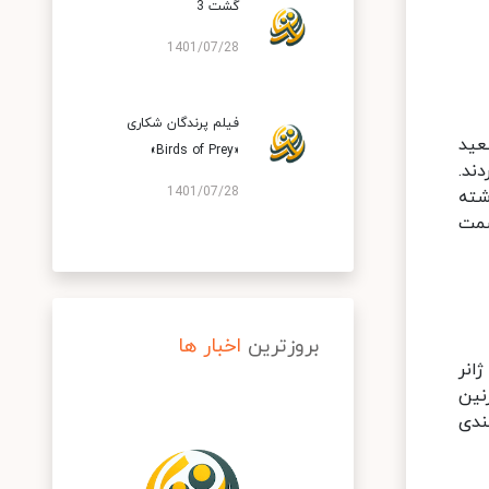
گشت 3
1401/07/28
فیلم پرندگان شکاری
 را «سعید
«Birds of Prey»
گردند.
1401/07/28
اشته
سمت
بروزترین
اخبار ها
در ژانر
نین
ندی