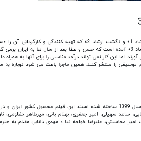
«گشت ارشاد 3» دنباله ای بر فیلم های «گشت ارشاد 1» و «گشت ارشاد 2» که تهیه کنندگی و کارگردانی آن
سهیلی» به عهده دارد. در خلاصه داستان «گشت ارشاد 3» آمده است که حسن و عطا بعد از سال ها به ایران برمی 
آورند. اما این کار نمی تواند درآمد مناسبی را برای آنها به همراه د
 موسیقی را منتشر کنند. همین ماجرا باعث می شود دوباره به 
فیلم گشت ارشاد 3 به کارگردانی سعید سهیلی در سال 1399 ساخته شده است. این فیلم محصول کشور ایران و 
ایی، ساعد سهیلی، امیر جعفری، بهنام بانی، میرطاهر مظلومی، ناز
، امیر محاسبتی، علیرضا خواجه نیا و مهدی دانایی مقدم به هنرم