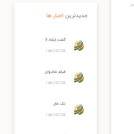
جدیدترین
اخبار ها
گشت ارشاد 3
1401/07/28
فیلم شادروان
1401/07/28
تک خال
1401/07/28