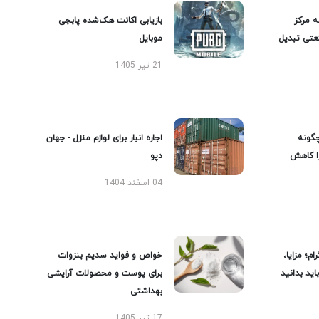
ه مرکز
بازیابی اکانت هک‌شده پابجی
عتی تبدیل
موبایل
21 تیر 1405
گونه
اجاره انبار برای لوازم منزل - جهان
را کاهش
دپو
04 اسفند 1404
ام؛ مزایا،
خواص و فواید سدیم بنزوات
ید بدانید
برای پوست و محصولات آرایشی
بهداشتی
17 تیر 1405