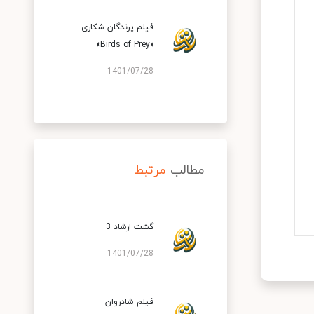
فیلم پرندگان شکاری
«Birds of Prey»
1401/07/28
مطالب
مرتبط
گشت ارشاد 3
1401/07/28
فیلم شادروان