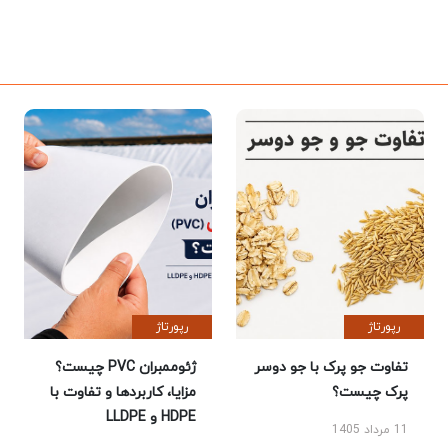
رپورتاژ
رپورتاژ
تفاوت جو پرک با جو دوسر
ژئوممبران PVC چیست؟
پرک چیست؟
مزایا، کاربردها و تفاوت با
HDPE و LLDPE
11 مرداد 1405