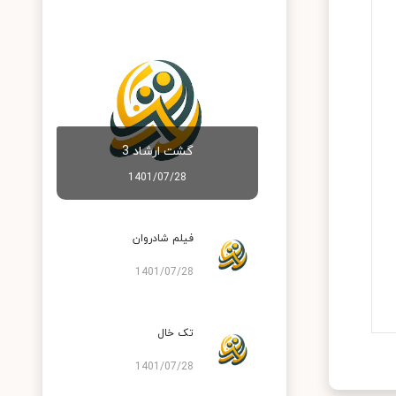
گشت ارشاد 3
1401/07/28
فیلم شادروان
1401/07/28
تک خال
1401/07/28