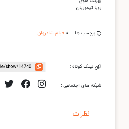
بهرنگ علوی
رویا تیموریان
برچسب ها :
#
فیلم شادروان
لینک کوتاه :
icle/show/14740
شبکه های اجتماعی :
نظرات