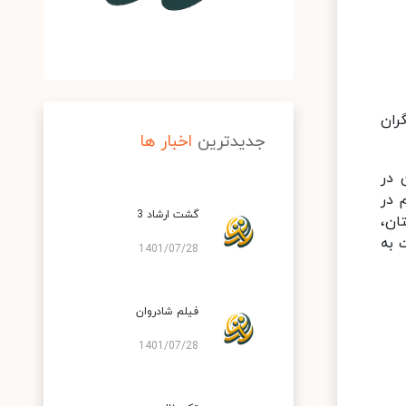
ران
جدیدترین
اخبار ها
 در
 در
گشت ارشاد 3
ان،
 به
1401/07/28
فیلم شادروان
1401/07/28