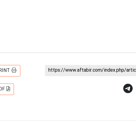
https://www.aftabir.com/index.php/art
RINT
DF