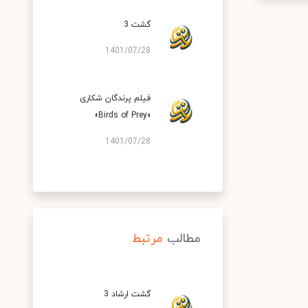
گشت 3
1401/07/28
فیلم پرندگان شکاری
«Birds of Prey»
1401/07/28
مطالب
مرتبط
گشت ارشاد 3