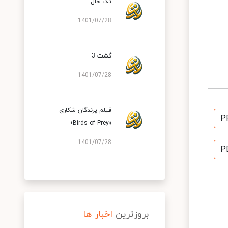
تک خال
1401/07/28
گشت 3
1401/07/28
فیلم پرندگان شکاری
P
«Birds of Prey»
1401/07/28
P
بروزترین
اخبار ها