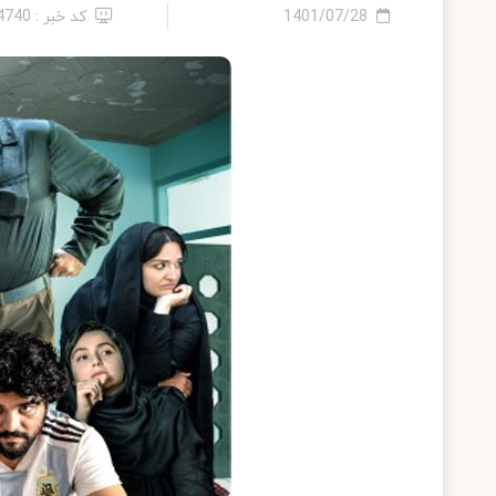
1401/07/28
کد خبر : 14740