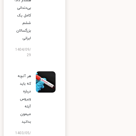
هشدار داد؛
بی‌دندانی
کامل یک
ششم
بزرگسالان
ایرانی
1404/09/
29
هر آنچه
که باید
درباره
ویروس
آبله
میمون
بدانید
1403/05/