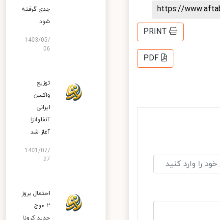
https://www.aft
جدی گرفته
شود
PRINT
1403/05/
06
PDF
توزیع
واکسن
ایرانی
آنفلوانزا
آغاز شد
1401/07/
27
احتمال بروز
۲ موج
جدید کرونا