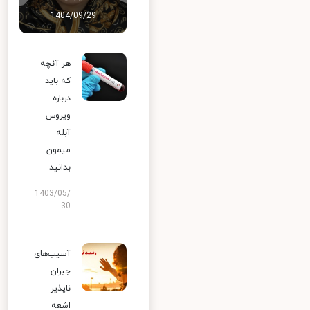
1404/09/29
هر آنچه
که باید
درباره
ویروس
آبله
میمون
بدانید
1403/05/
30
آسیب‌های
جبران
ناپذیر
اشعه