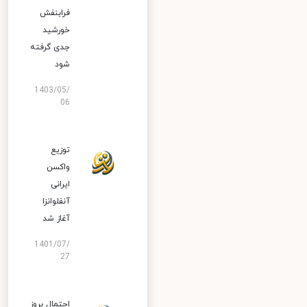
فرابنفش
خورشید
جدی گرفته
شود
1403/05/
06
توزیع
واکسن
ایرانی
آنفلوانزا
آغاز شد
1401/07/
27
احتمال بروز