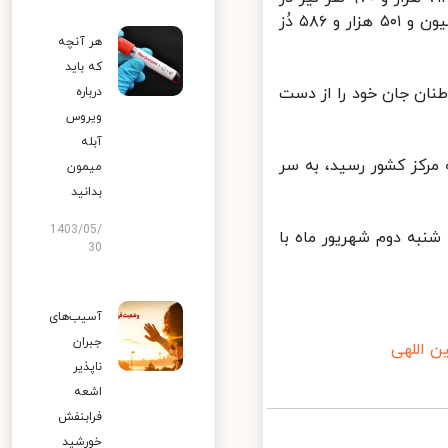
دوم را تزریق کرده اند و مجموع واکسن های تزریق شده در کشور به ۲۷ میلیون و ۵۰۱ هزار و ۵۸۶ دُز
هر آنچه
که باید
 ۹۸) تا کنون ۱۰۷ هزار و ۷۹۴ نفر از هموطنان جان خود را از دست
درباره
ویروس
آبله
مرکز کشور رسید، به سر
میمون
بدانید
1403/05/
وز سه شنبه دوم شهریور ماه با
30
آسیب‌های
جبران
 اللهی
ناپذیر
اشعه
فرابنفش
خورشید