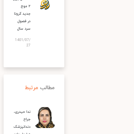
۲ موج
جدید کرونا
در فصول
سرد سال
1401/07/
27
مطالب
مرتبط
ندا حیدری،
جراح
دندانپزشک