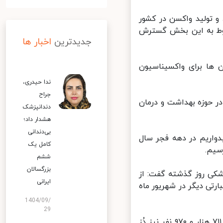
و تولید واکسن در کشور
وط به این بخش گسترش
جدیدترین
اخبار ها
ها برای واکسیناسیون
ندا حیدری،
جراح
 حوزه بهداشت و درمان
دندانپزشک
هشدار داد؛
بی‌دندانی
واریم در دهه فجر سال
کامل یک
یم.
ششم
بزرگسالان
 روز گذشته گفت:‌ از
ایرانی
ی دیگر در شهریور ماه
1404/09/
29
تا کنون ۱۸ میلیون و ۷۸۹ هزار و ۶۱۶ نفر دُز اول واکسن کرونا و ۸ میلیون و ۷۱۱ هزار و ۹۷۰ نفر نیز دُز