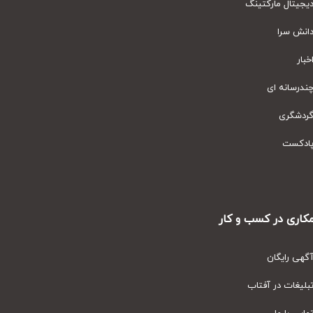
یتال مارکتینگ
نش سرا
ار
رسانه ای
دشگری
دکست
ری در کسب و کار
ی رایگان
یغات در آفتاب