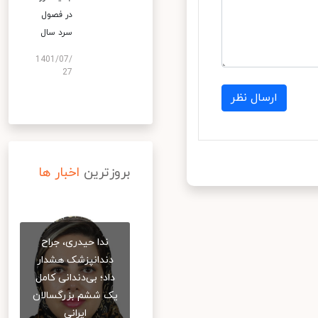
در فصول
سرد سال
1401/07/
27
ارسال نظر
بروزترین
اخبار ها
ندا حیدری، جراح
دندانپزشک هشدار
داد؛ بی‌دندانی کامل
یک ششم بزرگسالان
ایرانی