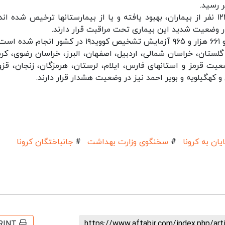
وی خاطرنشان کرد: خوشبختانه تا کنون ۲۸۲ هزار و ۱۲۲ نفر از بیماران، بهبود یافته و یا از بیمارستانها ترخیص شده ا
ت.
، گلستان، خراسان شمالی، اردبیل، اصفهان، البرز، خراسان رضوی، کرم
عیت قرمز و استانهای فارس، ایلام، لرستان، هرمزگان، زنجان، قزو
 کهگیلویه و بویر احمد نیز در وضعیت هشدار قرار دارند.
ایان به کرونا
#
سخنگوی وزارت بهداشت
#
جانباختگان کرونا
https://www.aftabir.com/index.php/ar
RINT