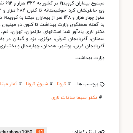
مجموع بیماران کووید۱۹ در کشور به ۳۲۴ هزار و ۶۹۲ نفر رسید.
هنوز چهار هزار و ۱۴۸ نفر از بیماران مبتلا به کووید۱۹ در وضعیت شدید این بیماری تحت مراقبت قرار دارند.
به گفته سخنگوی وزارت بهداشت تا کنون دو میلیون و ۶۶۱ هزار و ۹۶۵ آزمایش تشخیص کووید۱۹ در کشور انجام شده اس
دکتر لاری یادآور شد: استانهای مازندران، تهران، قم
سمنان، آذربایجان شرقی، مرکزی، یزد و گیلان در وض
آذربایجان غربی، بوشهر، همدان، چهارمحال و بختیاری و
وزارت بهداشت
برچسب ها :
#
کرونا
#
شیوع کرونا
#
آمار مبتل
#
دکتر سیما سادات لاری
لینک کوتاه :
ticle/show/1950