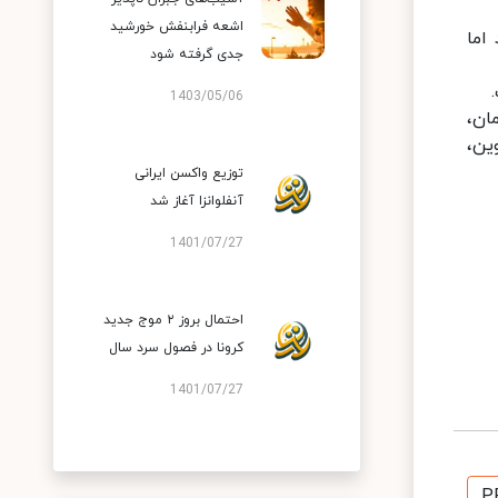
اشعه فرابنفش خورشید
ند اما
جدی گرفته شود
1403/05/06
ان،
ین،
توزیع واکسن ایرانی
آنفلوانزا آغاز شد
1401/07/27
احتمال بروز ۲ موج جدید
کرونا در فصول سرد سال
1401/07/27
P