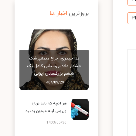
بروزترین
اخبار ها
P
ندا حیدری، جراح دندانپزشک
هشدار داد؛ بی‌دندانی کامل یک
ششم بزرگسالان ایرانی
1404/09/29
هر آنچه که باید درباره
ویروس آبله میمون بدانید
1403/05/30