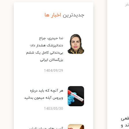
جدیدترین
اخبار ها
ندا حیدری، جراح
دندانپزشک هشدار داد؛
بی‌دندانی کامل یک ششم
بزرگسالان ایرانی
1404/09/29
هر آنچه که باید درباره
ویروس آبله میمون بدانید
1403/05/30
اس معیارهای قطعی
نها بستری شدند و
آسیب‌های جبران ناپذیر