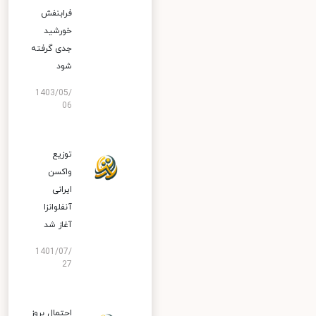
فرابنفش
خورشید
جدی گرفته
شود
1403/05/
06
توزیع
واکسن
ایرانی
آنفلوانزا
آغاز شد
1401/07/
27
احتمال بروز