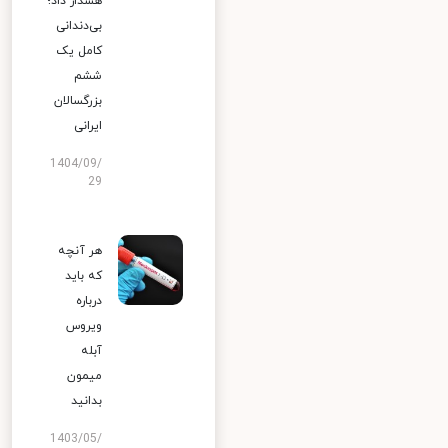
هشدار داد؛
بی‌دندانی
کامل یک
ششم
بزرگسالان
ایرانی
1404/09/
29
هر آنچه
که باید
درباره
ویروس
آبله
میمون
بدانید
1403/05/