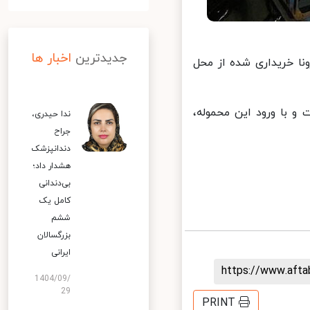
جدیدترین
اخبار ها
ا خریداری شده از محل
اکسن آسترازنکا است و با ورود این محموله،
ندا حیدری،
جراح
دندانپزشک
هشدار داد؛
بی‌دندانی
کامل یک
ششم
بزرگسالان
ایرانی
https://www.aft
1404/09/
29
PRINT