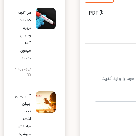
PDF
هر آنچه
که باید
درباره
ویروس
آبله
میمون
بدانید
1403/05/
30
آسیب‌های
جبران
ناپذیر
اشعه
فرابنفش
خورشید