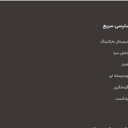
رسی سریع
یتال مارکتینگ
نش سرا
ار
رسانه ای
دشگری
دکست