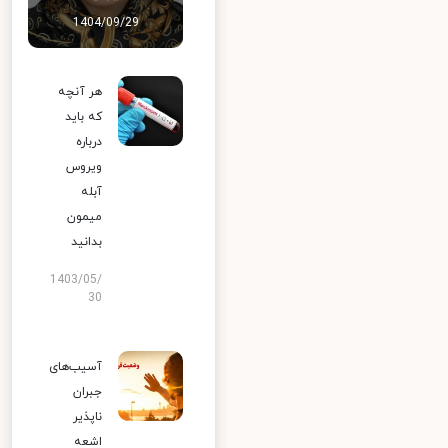
1404/09/29
هر آنچه
که باید
درباره
ویروس
آبله
میمون
بدانید
1403/05/
30
آسیب‌های
جبران
ناپذیر
اشعه