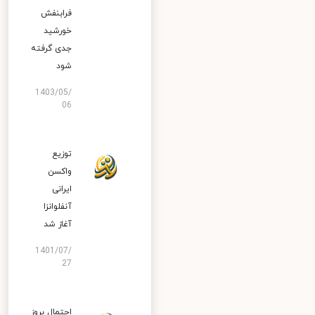
فرابنفش
خورشید
جدی گرفته
شود
1403/05/
06
توزیع
واکسن
ایرانی
آنفلوانزا
آغاز شد
1401/07/
27
احتمال بروز