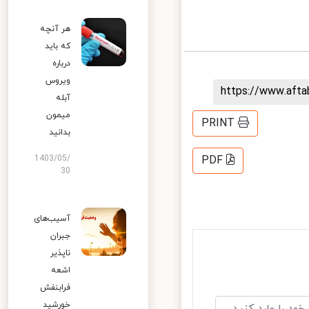
هر آنچه
که باید
درباره
ویروس
https://www.aft
آبله
میمون
PRINT
بدانید
1403/05/
PDF
30
آسیب‌های
جبران
ناپذیر
اشعه
فرابنفش
خورشید