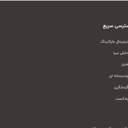
رسی سریع
یتال مارکتینگ
نش سرا
ار
رسانه ای
دشگری
دکست