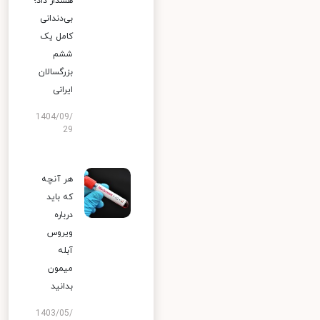
هشدار داد؛
بی‌دندانی
کامل یک
ششم
بزرگسالان
ایرانی
1404/09/
29
هر آنچه
که باید
درباره
ویروس
آبله
میمون
بدانید
1403/05/