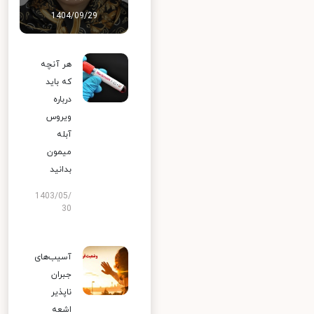
1404/09/29
هر آنچه
که باید
درباره
ویروس
آبله
میمون
بدانید
1403/05/
30
آسیب‌های
جبران
ناپذیر
اشعه