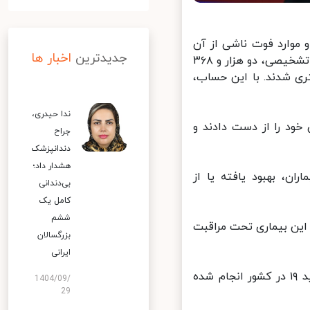
 موارد فوت ناشی از آن
جدیدترین
اخبار ها
ویروس بیان کرد: از دیروز تا امروز اول تیر ۱۳۹۹ و بر اساس معیارهای قطعی تشخیصی، دو هزار و ۳۶۸
ر کشور شناسایی شد که هزار و ۱۱۴ مورد بستری شدند. با این حساب،
ندا حیدری،
انه در طول ۲۴ ساعت گذشته، ۱۱۶ بیمار کووید ۱۹ جان خود را از دست دادند و
جراح
دندانپزشک
هشدار داد؛
نه تاکنون ۱۶۳ هزار و ۵۹۱ نفر از بیماران، بهبود یافته یا از
بی‌دندانی
کامل یک
ششم
لا به کووید ۱۹ در وضعیت شدید این بیماری تحت مراقبت
بزرگسالان
ایرانی
وی بیان کرد: تاکنون یک میلیون و ۴۲۲ هزار و ۴۰۷ آزمایش تشخیص کووید ۱۹ در کشور انجام شده
1404/09/
29