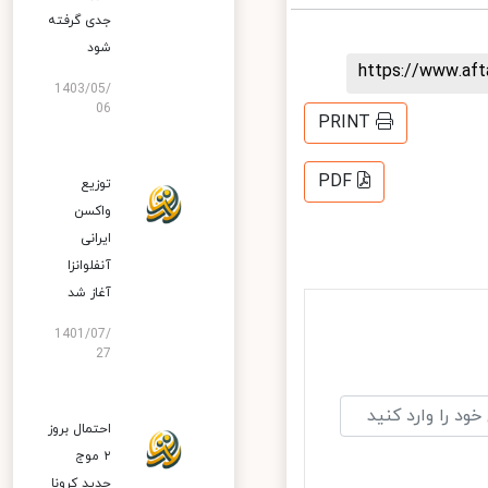
جدی گرفته
شود
https://www.af
1403/05/
06
PRINT
PDF
توزیع
واکسن
ایرانی
آنفلوانزا
آغاز شد
1401/07/
27
احتمال بروز
۲ موج
جدید کرونا