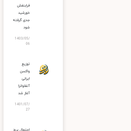
فرابنفش
خورشید
جدی گرفته
شود
1403/05/
06
توزیع
واکسن
ایرانی
آنفلوانزا
آغاز شد
1401/07/
27
احتمال بروز