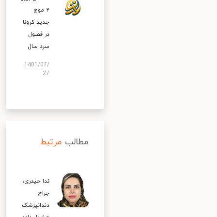
۲ موج
جدید کرونا
در فصول
سرد سال
1401/07/
27
مطالب
مرتبط
ندا حیدری،
جراح
دندانپزشک