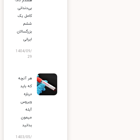
هشدار داد؛
بی‌دندانی
کامل یک
ششم
بزرگسالان
ایرانی
1404/09/
29
هر آنچه
که باید
درباره
ویروس
آبله
میمون
بدانید
1403/05/