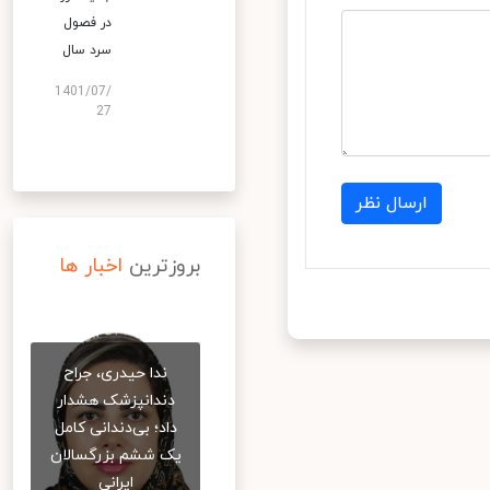
در فصول
سرد سال
1401/07/
27
ارسال نظر
بروزترین
اخبار ها
ندا حیدری، جراح
دندانپزشک هشدار
داد؛ بی‌دندانی کامل
یک ششم بزرگسالان
ایرانی