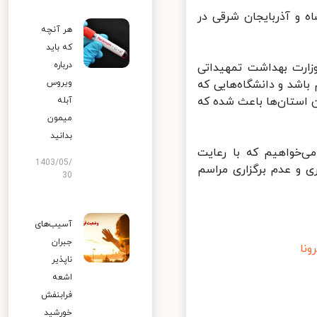
 و آذربایجان شرقی در
هر آنچه
که باید
درباره
ارت بهداشت تمهیداتی
اشد و دانشگاه‌هایی که
ویروس
 استان‌ها باعث شده که
آبله
میمون
بدانید
‌خواهیم که با رعایت
1403/05/
و عدم برگزاری مراسم
30
آسیب‌های
جبران
ا
ناپذیر
اشعه
فرابنفش
خورشید