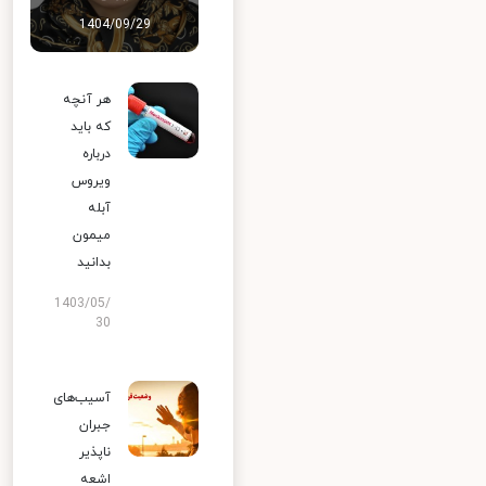
1404/09/29
هر آنچه
که باید
درباره
ویروس
آبله
میمون
بدانید
1403/05/
30
آسیب‌های
جبران
ناپذیر
اشعه