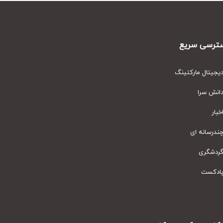
رسی سریع
یتال مارکتینگ
نش سرا
ار
رسانه ای
دشگری
دکست