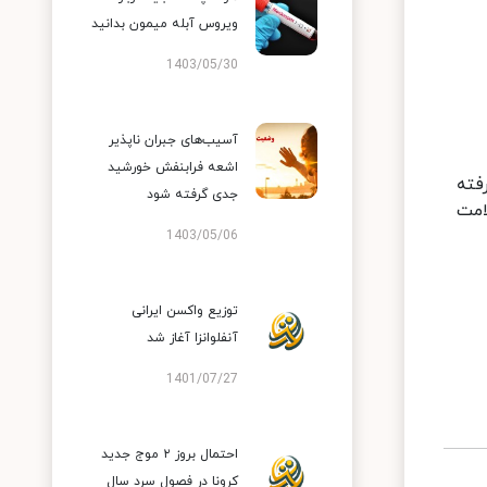
ویروس آبله میمون بدانید
1403/05/30
آسیب‌های جبران ناپذیر
اشعه فرابنفش خورشید
 گرفته
جدی گرفته شود
امت
1403/05/06
توزیع واکسن ایرانی
آنفلوانزا آغاز شد
1401/07/27
احتمال بروز ۲ موج جدید
کرونا در فصول سرد سال