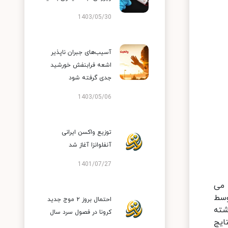
1403/05/30
آسیب‌های جبران ناپذیر
اشعه فرابنفش خورشید
جدی گرفته شود
1403/05/06
توزیع واکسن ایرانی
آنفلوانزا آغاز شد
1401/07/27
 می
 توسط
احتمال بروز ۲ موج جدید
داشته
کرونا در فصول سرد سال
 نتایج