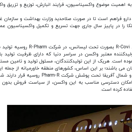
به اهمیت موضوع واکسیناسیون، فرایند انبارش، توزیع و تزریق وا
دارو فراهم است تا در صورت صلاحدید وزارت بهداشت و سازمان غذ
زنکا را در پاییز سال جاری جهت تسریع و تکمیل واکسیناسیون عم
واکسن آکسفورد-آسترازنکا تامین شده، با نام تجاری R-Covi بصورت تحت لیسانس، در شرکت 
 شرکت آسترازنکا طبق توافق با بیش از10 تولیدکننده معتبر واکسن در سراسر دنیا که دارای ظرفیت تولید 
موده است. هریک از این تولیدکنندگان، مسئول تولید و تامین مست
 می باشند؛ بر این اساس، کشورهای منطقه خاورمیانه از جمله ایر
بخشی از آسیای میانه، بخشی از شرق اروپا، روسیه و شمال آفریقا تحت پوشش شرکت Pharm-R روسیه
جاد امکان دسترسی مناسب به این واکسن، از سیاست فروش بدون 