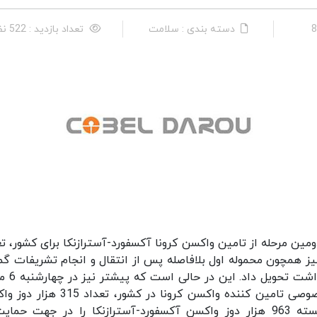
دسته بندی : سلامت
تعداد بازدید : 522 نفر
دارو در دومین مرحله از تامین واکسن کرونا آکسفورد-آسترازنکا برای کشور، ت
را نیز همچون محموله اول بلافاصله پس از انتقال و انجام تشریفات گم
در فرودگاه امام خمینی تهران به مسئو
ماه سال جاری این شرکت به عنوان اولین شرکت خصوصی تامین کننده واکسن کرونا در کشور
کرونا را تامین کرده بود. کوبل دارو در مجموع توانسته 963 هزار دوز واکسن آکسفورد-آسترازنکا را در جهت ح