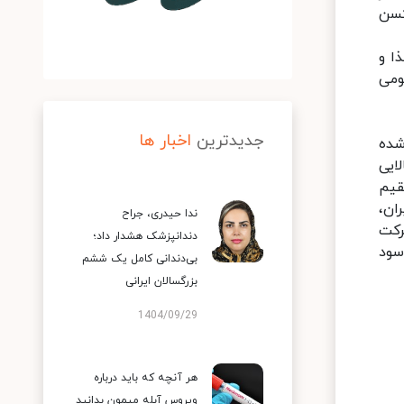
کسن
ا و
ومی
جدیدترین
اخبار ها
R-Pharm روسیه تولید شده
بالایی
قیم
ان،
ندا حیدری، جراح
 قرار دارند. شرکت
دندانپزشک هشدار داد؛
سود
بی‌دندانی کامل یک ششم
بزرگسالان ایرانی
1404/09/29
هر آنچه که باید درباره
ویروس آبله میمون بدانید