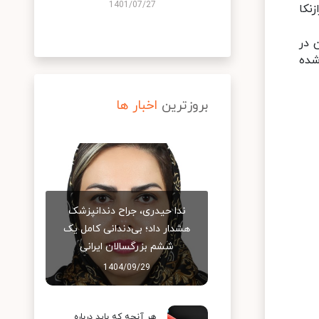
1401/07/27
نکا
ون در
 افراد مبتلا به کووید-19 گزارش شده
بروزترین
اخبار ها
ندا حیدری، جراح دندانپزشک
هشدار داد؛ بی‌دندانی کامل یک
ششم بزرگسالان ایرانی
1404/09/29
هر آنچه که باید درباره