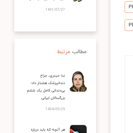
P
1401/07/27
P
مطالب
مرتبط
ندا حیدری، جراح
دندانپزشک هشدار داد؛
بی‌دندانی کامل یک ششم
بزرگسالان ایرانی
1404/09/29
هر آنچه که باید درباره