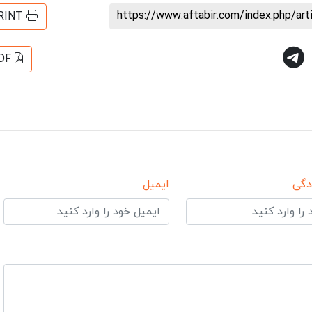
https://www.aftabir.com/index.php/ar
RINT
DF
دگی
ایمیل