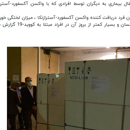
ال بیماری به دیگران توسط افرادی که با واکسن آکسفورد-آستراز
بق نتایج آنالیز اطلاعات بیش از 1 میلیون فرد دریافت کننده واکسن آکسفورد-آسترازنکا ، میزان لختگی خ
این واکسن و واکسن های mRNA (فایزر و مدرنا) یکسان و بسیار کمتر از بروز آن در