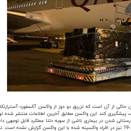
ن حاکی از آن است که تزریق دو دوز از واکسن آکسفورد-آسترازنکا
% از ابتلا به کووید-19 دارای علامت، پیشگیری کند. این واکسن مطابق آخرین اطلاعات منتشر شده
، با 92% پیشگیری از بیمارستانی شدن در بیماری ناشی از سویه دلتا عملکرد قابل توجهی 
است. همچنین، تاکنون هیچگونه مرگ ناشی از کووید-19 نیز در افراد واکسینه شده با این واکسن گزارش نشده است.