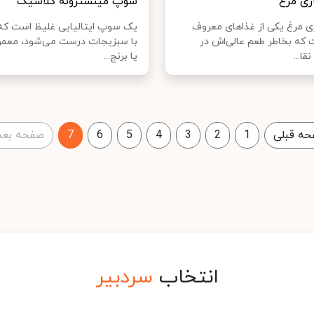
ری مرغ
سوپ مینسترونه کلاسیک
 مرغ یکی از غذاهای معروف
یک سوپ ایتالیایی غلیظ است که
که بخاطر طعم عالی‌اش در
با سبزیجات درست می‌شود، معمول
قا...
یا برنج...
ه قبلی
1
2
3
4
5
6
7
صفحه بعد
انتخاب
سردبیر