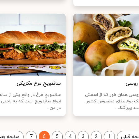
 روسی
ساندویچ مرغ مکزیکی
روسی همان طور که از اسمش
ساندویچ مرغ در واقع یکی از سالم
ک نوع غذای مخصوص کشور
انواع ساندویچ است که به راحتی 
. پیراشک...
در من...
ه قبلی
1
2
3
4
5
6
7
صفحه بعد