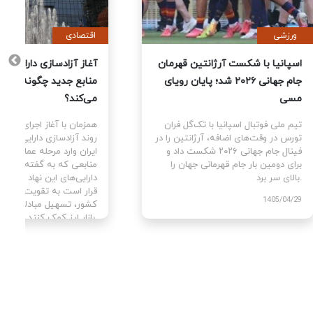
ورزشی
اقتصادی
یت
اسپانیا با شکست آرژانتین قهرمان
آغاز آزا
جام جهانی ۲۰۲۶ شد؛ پایان رویای
منابع ج
مسی
می‌کند؟
ای
تیم ملی فوتبال اسپانیا با تک‌گل فران
همزمان با
سط
تورس در وقت‌های اضافه، آرژانتین را در
روند آزا
ن با
فینال جام جهانی ۲۰۲۶ شکست داد و
ایران وا
برای دومین بار جام قهرمانی جهان را
منابعی ک
بالای سر برد.
دارایی‌ه
قرار است
1405/04/29
کشور، تس
بازار ارز کمک کنند.
405/04/02