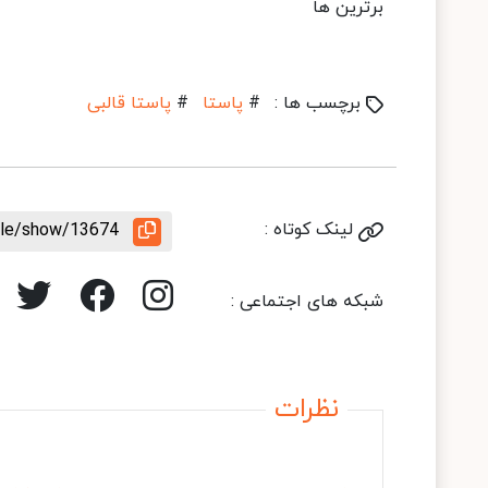
برترین ها
برچسب ها :
#
پاستا
#
پاستا قالبی
لینک کوتاه :
icle/show/13674
شبکه های اجتماعی :
نظرات