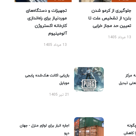
جلوگیری از کرمو شدن
تجهیزات و دستگاه‌های
بتن؛ از تشخیص علت تا
موردنیاز برای راه‌اندازی
تعیین حد مجاز خرابی
کارخانه اکستروژن
آلومینیوم
13 مرداد 1405
13 مرداد 1405
ه مرکز
بازیابی اکانت هک‌شده پابجی
عتی تبدیل
موبایل
21 تیر 1405
گونه
اجاره انبار برای لوازم منزل - جهان
را کاهش
دپو