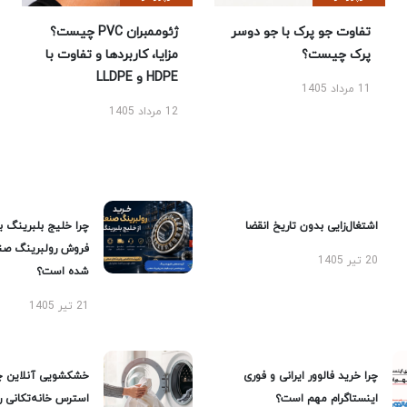
تفاوت جو پرک با جو دوسر
ژئوممبران PVC چیست؟
پرک چیست؟
مزایا، کاربردها و تفاوت با
HDPE و LLDPE
11 مرداد 1405
12 مرداد 1405
اشتغال‌زایی بدون تاریخ انقضا
چرا خلیج بلبرینگ ب
فروش رولبرینگ صن
20 تیر 1405
شده است؟
21 تیر 1405
چرا خرید فالوور ایرانی و فوری
خشکشویی آنلاین چ
اینستاگرام مهم است؟
استرس خانه‌تکانی 