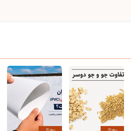
رپورتاژ
رپورتاژ