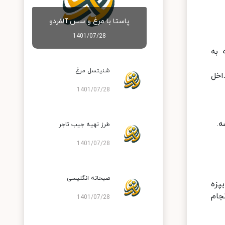
پاستا با مرغ و سس آلفردو
1401/07/28
 به
شنیتسل مرغ
اخل
1401/07/28
طرز تهیه جیب تاجر
1401/07/28
صبحانه انگلیسی
بل با دمای ۱۸۰ گرم کردین بپزه
جام
1401/07/28