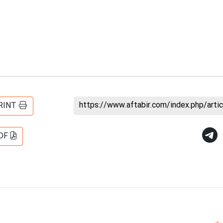
https://www.aftabir.com/index.php/art
RINT
DF