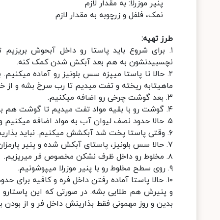
پنیر موزرلا: به مقدار لازم
نمک، فلفل و زرچوبه به مقدار لازم
طرز تهیه:
۱. برای شروع باید پاستا رو داخل آبحوش بریزیم
نچسبیدنشون به هم بعد آبکش شدن کمک کنه.
۲. حالا تا پاستا میپزه سس بلونیز رو آماده میکنیم
ماهیتابه ریخته و تفت میدیم تا رب سرخ بشه و از خا
۳. بعد گوشت چرخی رو اضافه میکنیم.
۴. گوشت رو با بقیه مواد تفت میدیم تا گوشت هم بپزه.
۵. حالا حدود نصف لیوان آب به مواد اضافه میکنیم و اجازه میدیم تا یکی دو قل با هم بزنن تا سس قوام بیاد و آماده بشه.
۶. وقتی پاستا پخت شد آبکشش میکنیم. نباید بذاریم تا پاستا بیش از حد نرم بشه، چون باز هم قراره داخل فر بپزه.
۷. حالا سس بلونیز، پاستای آبکش شده و پنیر پارمزان رو با هم خوب مخلوط میکنیم.
۸. مخلوط رو داخل ظرف نشکن مخصوص فر میریزیم.
۹. روی سطح مخلوط رو با پنیر موزرلا میپوشونیم.
و پنیرش هم طلایی بشه. در صورتی که این پاستارو بر
بدین و روز مهمونی فقط بذارینش داخل فر و از بودن با