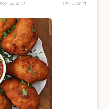
1401/07/28
کد خبر : 13653