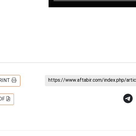
https://www.aftabir.com/index.php/art
RINT
DF