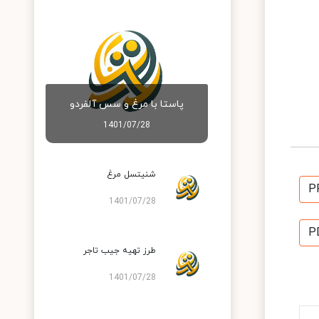
پاستا با مرغ و سس آلفردو
1401/07/28
شنیتسل مرغ
P
1401/07/28
P
طرز تهیه جیب تاجر
1401/07/28